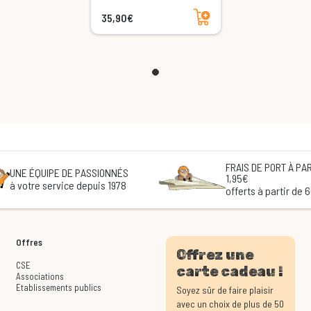
Ajouter au panier
35,90€
FRAIS DE PORT À PAR
UNE ÉQUIPE DE PASSIONNÉS
1,95€
à votre service depuis 1978
offerts à partir de 
Offres
Offrez une
CSE
carte cadeau !
Associations
Etablissements publics
Soyez sûr de faire plaisir
avec un choix de plus de 50