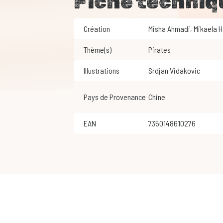
Fiche techniq
Création
Misha Ahmadi
,
Mikaela 
Thème(s)
Pirates
Illustrations
Srdjan Vidakovic
Pays de Provenance
Chine
EAN
7350148610276