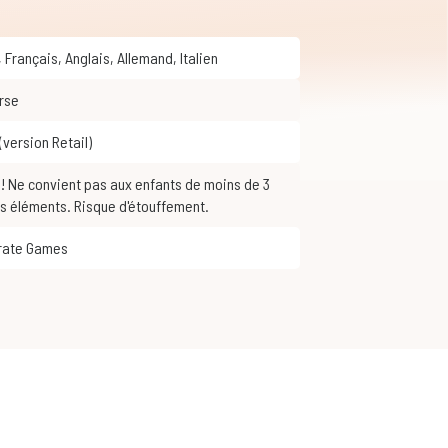
,
Français
,
Anglais
,
Allemand
,
Italien
urse
 (version Retail)
ts éléments. Risque d'étouffement.
irate Games