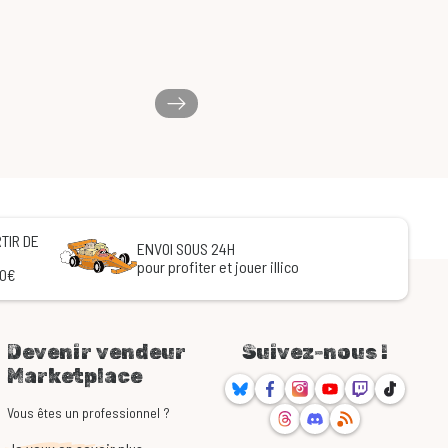
TIR DE
ENVOI SOUS 24H
pour profiter et jouer illico
60€
Devenir vendeur
Suivez-nous !
Marketplace
Bluesky
Facebook
Instagram
Youtube
Twitch
TikTok
Threads
Discord
RSS
Vous êtes un professionnel ?