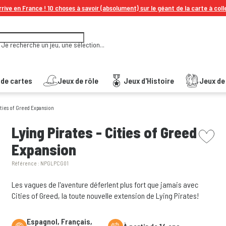
rive en France ! 10 choses à savoir (absolument) sur le géant de la carte à coll
Je recherche un jeu, une sélection...
 de cartes
Jeux de rôle
Jeux d'Histoire
Jeux de 
ities of Greed Expansion
picto w
Lying Pirates - Cities of Greed
Expansion
Référence :
NPGLPCG01
Les vagues de l'aventure déferlent plus fort que jamais avec
Cities of Greed, la toute nouvelle extension de Lying Pirates!
Espagnol, Français,