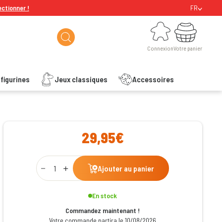
ectionner !
FR
Connexion
Votre panier
Connexion
Votre panier
figurines
Jeux classiques
Accessoires
ishlist
29,95€
Qty
Ajouter au panier
En stock
Commandez maintenant !
Votre commande partira le 10/08/2026