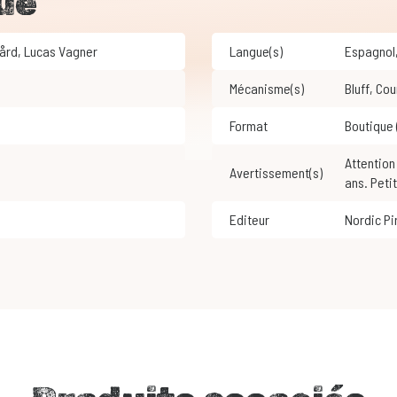
ue
Hård
,
Lucas Vagner
Langue(s)
Espagnol
Mécanisme(s)
Bluff
,
Co
Format
Boutique
Attention ! Ne convient pas aux enfants de moins de 3
Avertissement(s)
ans. Peti
Editeur
Nordic P