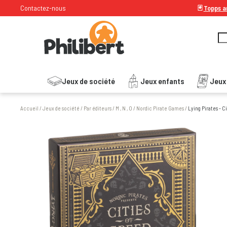
Contactez-nous
🃏
Topps ar
Jeux de société
Jeux enfants
Jeux
Accueil
/
Jeux de société
/
Par éditeurs
/
M , N , O
/
Nordic Pirate Games
/
Lying Pirates - C