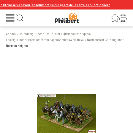
0 choses à savoir (absolument) sur le géant de la carte à collectionner !
Ouvrir le menu
Connexion
Votre panier
Ouvrir la recherche
Accueil
/
Jeux de figurines
/
Les Jeux et Figurines Historiques
/
Les Figurines Historiques 28mm
/
Âges Sombres & Médiéval
/
Normands et Carolingiens
/
Norman Knights