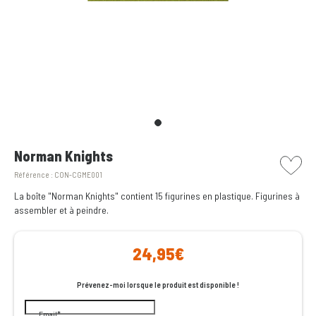
picto w
Norman Knights
Référence :
CON-CGME001
La boîte "Norman Knights" contient 15 figurines en plastique. Figurines à
assembler et à peindre.
24,95€
Prévenez-moi lorsque le produit est disponible !
Email