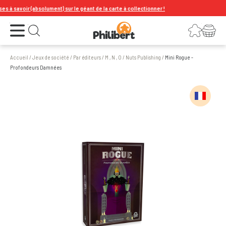
avoir (absolument) sur le géant de la carte à collectionner !
Ouvrir le menu
Connexion
Votre panier
Ouvrir la recherche
Accueil
/
Jeux de société
/
Par éditeurs
/
M , N , O
/
Nuts Publishing
/
Mini Rogue -
Profondeurs Damnées