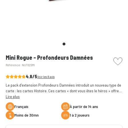
picto w
Mini Rogue - Profondeurs Damnées
Référence :
NUT025MI
4.8/5
Voir les 8 avis
Le pack d'extension Profondeurs Damnées introduit un nouveau type de
carte : les cartes Histoire. Ces cartes « dont vous êtes le héros » offrent
un aperçu des événements du donjon et tissent un récit que vous
Lire plus
pourrez découvrir à chaque partie.
Français
à partir de 14 ans
moins de 30mn
1 à 2 joueurs