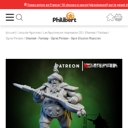
🃏
Topps arrive en France ! 10 choses à savoir (absolument) sur le géant de la c
Ouvrir le menu
Connexion
Votre panier
Ouvrir la recherche
Accueil
/
Jeux de figurines
/
Les figurines en impression 3D
/
Ghamak
/
Fantasy
/
Ogres Persian
/
Ghamak - Fantasy - Ogres Persian - Ogre Glouton Musicien