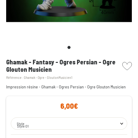
picto w
Ghamak - Fantasy - Ogres Persian - Ogre
Glouton Musicien
Référence :
Ghamak - Ogre - GloutonMusicien1
Impression résine - Ghamak - Ogres Persian - Ogre Glouton Musicien
6,00€
Style
Style 01