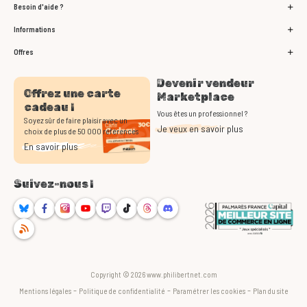
Besoin d'aide ?
Informations
Offres
Devenir vendeur
Offrez une carte
Marketplace
cadeau !
Vous êtes un professionnel ?
Soyez sûr de faire plaisir avec un
Je veux en savoir plus
choix de plus de 50 000 références
En savoir plus
Suivez-nous !
Bluesky
Facebook
Instagram
Youtube
Twitch
TikTok
Threads
Discord
RSS
Copyright © 2026 www.philibertnet.com
-
-
-
Mentions légales
Politique de confidentialité
Paramétrer les cookies
Plan du site