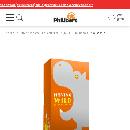
savoir (absolument) sur le géant de la carte à collectionner !
Ouvrir le menu
Connexion
Votre panier
Ouvrir la recherche
Accueil
/
Jeux de société
/
Par éditeurs
/
M , N , O
/
Oink Games
/
Moving Wild