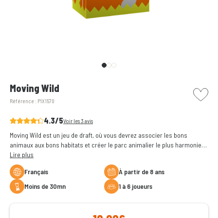
picto w
Moving Wild
Référence :
PIX1570
4.3/5
Voir les 3 avis
Moving Wild est un jeu de draft, où vous devrez associer les bons
animaux aux bons habitats et créer le parc animalier le plus harmonieux
qui soit !
Lire plus
Français
à partir de 8 ans
moins de 30mn
1 à 6 joueurs