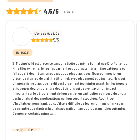
4.5/5
2 avis
L'avis de Gus & Co
5/5
11/11/2024
Si Moving Wild est présenté dans une boîte du même format que Dro Polter ou
Nine tiles extreme, le jeu n’appartient pas pour autant à la même catégorie et
fait appel à des mécanismes beaucoup plus classiques. Nous sommes ici en
présence d’un jeu de draft traditionnel, avec placement et pénalités. Mais qui
dit mécanisme classique ne dit pas forcément jeu inintéressant. Ici, les joueurs
et joueuses devront prendre des décisions qui peuvent avoir un impact
important sur le déroulement de leur partie, en particulier au niveau du choix
des habitats et des améliorations qui leur seront associées. Avoir trop
d’habitats est pénalisant, puisqu’il sera difficile de les remplir, mais il n’y a pas
de garantie que d’autres habitats apparaîtront au cours des manches suivantes.
De même, certains animaux ...
Lire la suite