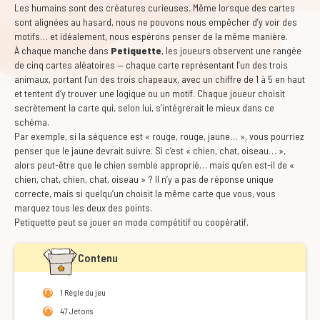
Les humains sont des créatures curieuses. Même lorsque des cartes
sont alignées au hasard, nous ne pouvons nous empêcher d’y voir des
motifs… et idéalement, nous espérons penser de la même manière.
À chaque manche dans
Petiquette
, les joueurs observent une rangée
de cinq cartes aléatoires — chaque carte représentant l’un des trois
animaux, portant l’un des trois chapeaux, avec un chiffre de 1 à 5 en haut
et tentent d’y trouver une logique ou un motif. Chaque joueur choisit
secrètement la carte qui, selon lui, s’intégrerait le mieux dans ce
schéma.
Par exemple, si la séquence est « rouge, rouge, jaune… », vous pourriez
penser que le jaune devrait suivre. Si c’est « chien, chat, oiseau… »,
alors peut-être que le chien semble approprié… mais qu’en est-il de «
chien, chat, chien, chat, oiseau » ? Il n’y a pas de réponse unique
correcte, mais si quelqu’un choisit la même carte que vous, vous
marquez tous les deux des points.
Petiquette peut se jouer en mode compétitif ou coopératif.
Contenu
1 Règle du jeu
47 Jetons