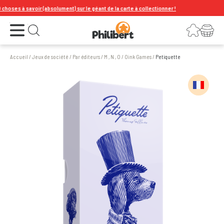
oses à savoir (absolument) sur le géant de la carte à collectionner !
Ouvrir le menu
Connexion
Votre panier
Ouvrir la recherche
Accueil
/
Jeux de société
/
Par éditeurs
/
M , N , O
/
Oink Games
/
Petiquette