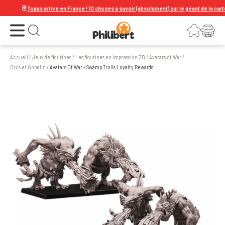
🃏
Topps arrive en France ! 10 choses à savoir (absolument) sur le géant de la carte à 
Ouvrir le menu
Connexion
Votre panier
Ouvrir la recherche
Accueil
/
Jeux de figurines
/
Les figurines en impression 3D
/
Avatars of War
/
Orcs et Gobelin
/
Avatars Of War - Swamp Trolls Loyalty Rewards