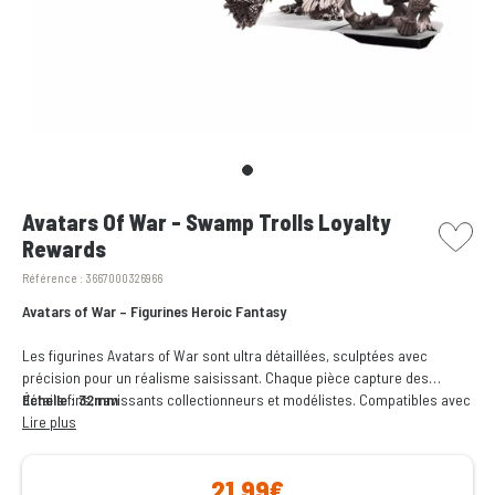
picto w
Avatars Of War - Swamp Trolls Loyalty
Rewards
Référence :
3667000326966
Avatars of War – Figurines Heroic Fantasy
Les figurines Avatars of War sont ultra détaillées, sculptées avec
précision pour un réalisme saisissant. Chaque pièce capture des
détails fins, ravissants collectionneurs et modélistes. Compatibles avec
Échelle : 32mm
tous les wargames fantastiques, elles s’intègrent à toute armée ou
Lire plus
univers, enrichissant vos batailles. Idéales pour jeu ou collection.
21,99€