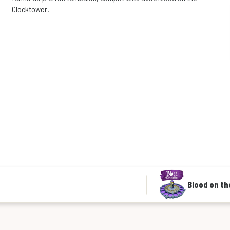
Clocktower.
Blood on th