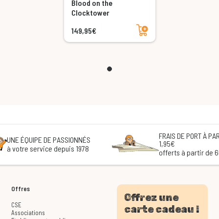
Blood on the
Clocktower
Ajouter au panier
149,95€
FRAIS DE PORT À PAR
UNE ÉQUIPE DE PASSIONNÉS
1,95€
à votre service depuis 1978
offerts à partir de 
Offres
Offrez une
CSE
carte cadeau !
Associations