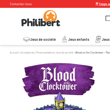
Contactez-nous
🃏
Topps ar
Jeux de société
Jeux enfants
Jeux
Accueil
/
Accessoires
/
Personnalisation Jeux de société
/
Blood on the Clocktower – Place