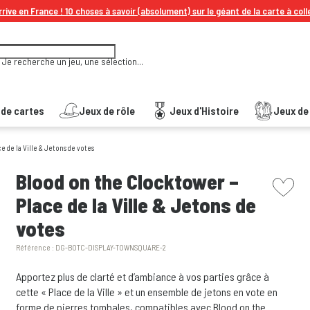
rive en France ! 10 choses à savoir (absolument) sur le géant de la carte à coll
Je recherche un jeu, une sélection...
 de cartes
Jeux de rôle
Jeux d'Histoire
Jeux de 
 de la Ville & Jetons de votes
picto w
Blood on the Clocktower –
Place de la Ville & Jetons de
votes
Référence :
DG-BOTC-DISPLAY-TOWNSQUARE-2
Apportez plus de clarté et d’ambiance à vos parties grâce à
cette « Place de la Ville » et un ensemble de jetons en vote en
forme de pierres tombales, compatibles avec Blood on the