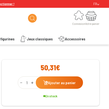
ectionner !
FR
Connexion
Votre panier
Connexion
Votre panier
figurines
Jeux classiques
Accessoires
ishlist
50,31€
Qty
Ajouter au panier
En stock