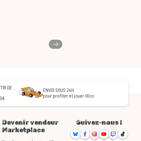
TIR DE
ENVOI SOUS 24H
pour profiter et jouer illico
60€
Devenir vendeur
Suivez-nous !
Marketplace
Bluesky
Facebook
Instagram
Youtube
Twitch
TikTok
Threads
Discord
RSS