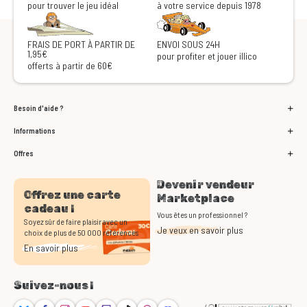
pour trouver le jeu idéal
à votre service depuis 1978
FRAIS DE PORT À PARTIR DE
ENVOI SOUS 24H
1,95€
pour profiter et jouer illico
offerts à partir de 60€
Besoin d'aide ?
Informations
Offres
Devenir vendeur
Offrez une carte
Marketplace
cadeau !
Vous êtes un professionnel ?
Soyez sûr de faire plaisir avec un
Je veux en savoir plus
choix de plus de 50 000 références
En savoir plus
Suivez-nous !
Bluesky
Facebook
Instagram
Youtube
Twitch
TikTok
Threads
Discord