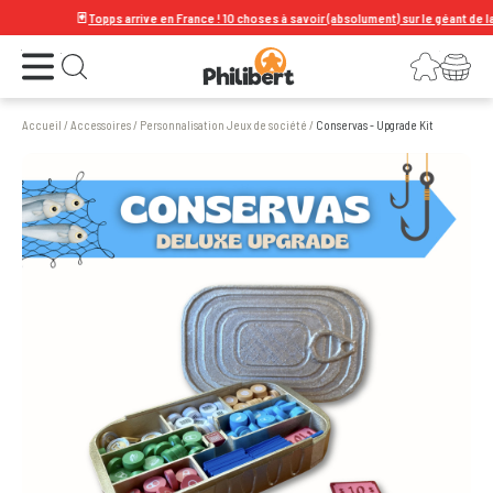
🃏
Topps arrive en France ! 10 choses à savoir (absolument) sur le géant de la cart
Ouvrir le menu
Connexion
Votre panier
Ouvrir la recherche
Accueil
/
Accessoires
/
Personnalisation Jeux de société
/
Conservas - Upgrade Kit