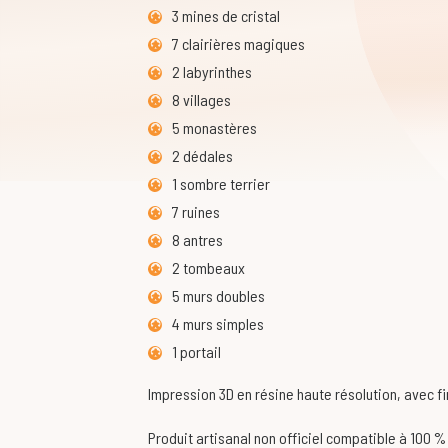
3 mines de cristal
7 clairières magiques
2 labyrinthes
8 villages
5 monastères
2 dédales
1 sombre terrier
7 ruines
8 antres
2 tombeaux
5 murs doubles
4 murs simples
1 portail
Impression 3D en résine haute résolution, avec fi
Produit artisanal non officiel compatible à 100 