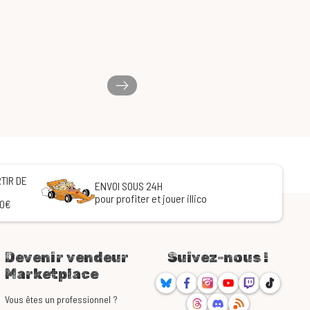
TIR DE
ENVOI SOUS 24H
pour profiter et jouer illico
60€
Devenir vendeur
Suivez-nous !
Marketplace
Bluesky
Facebook
Instagram
Youtube
Twitch
TikTok
Threads
Discord
RSS
Vous êtes un professionnel ?