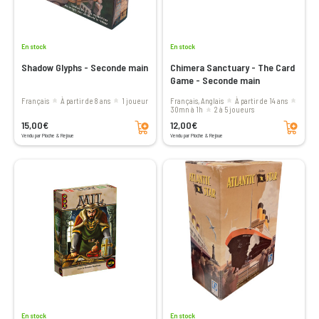
En stock
En stock
Shadow Glyphs - Seconde main
Chimera Sanctuary - The Card
Game - Seconde main
Français
à partir de 8 ans
1 joueur
Français, Anglais
à partir de 14 ans
30mn à 1h
2 à 5 joueurs
Ajouter au panier
Ajouter au panier
15,00€
12,00€
Vendu par Pioche & Rejoue
Vendu par Pioche & Rejoue
En stock
En stock