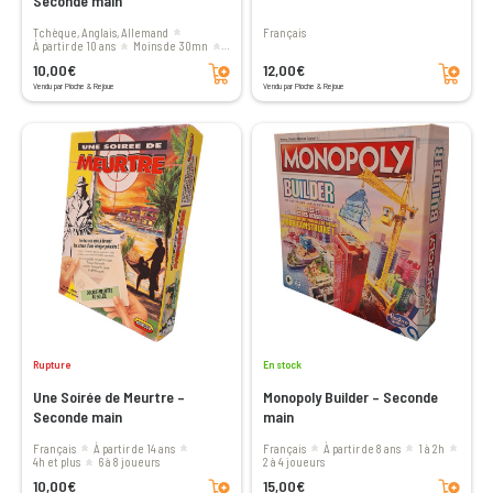
Seconde main
Tchèque, Anglais, Allemand
Français
à partir de 10 ans
moins de 30mn
Ajouter au panier
Ajouter au panier
3 à 5 joueurs
10,00€
12,00€
Vendu par Pioche & Rejoue
Vendu par Pioche & Rejoue
Rupture
En stock
Une Soirée de Meurtre –
Monopoly Builder – Seconde
Seconde main
main
Français
à partir de 14 ans
Français
à partir de 8 ans
1 à 2h
4h et plus
6 à 8 joueurs
2 à 4 joueurs
Ajouter au panier
Ajouter au panier
10,00€
15,00€