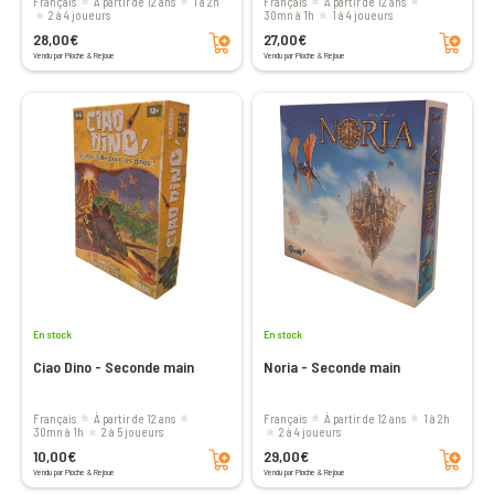
Français
à partir de 12 ans
1 à 2h
Français
à partir de 12 ans
2 à 4 joueurs
30mn à 1h
1 à 4 joueurs
Ajouter au panier
Ajouter au panier
28,00€
27,00€
Vendu par Pioche & Rejoue
Vendu par Pioche & Rejoue
En stock
En stock
Ciao Dino - Seconde main
Noria - Seconde main
Français
à partir de 12 ans
Français
à partir de 12 ans
1 à 2h
30mn à 1h
2 à 5 joueurs
2 à 4 joueurs
Ajouter au panier
Ajouter au panier
10,00€
29,00€
Vendu par Pioche & Rejoue
Vendu par Pioche & Rejoue