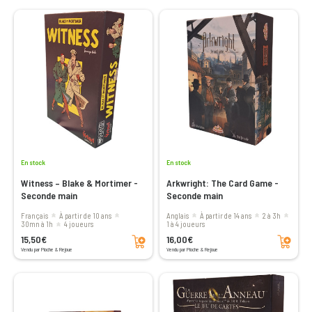
En stock
En stock
Witness – Blake & Mortimer -
Arkwright: The Card Game -
Seconde main
Seconde main
Français
à partir de 10 ans
Anglais
à partir de 14 ans
2 à 3h
30mn à 1h
4 joueurs
1 à 4 joueurs
Ajouter au panier
Ajouter au panier
15,50€
16,00€
Vendu par Pioche & Rejoue
Vendu par Pioche & Rejoue