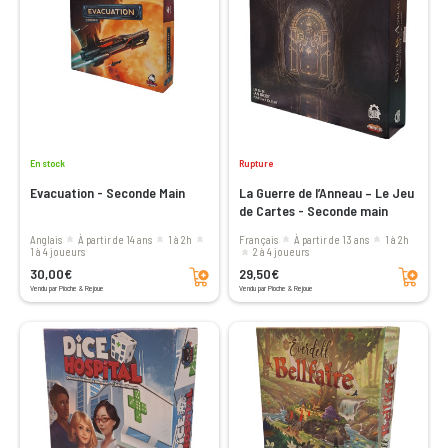
En stock
Rupture
Evacuation - Seconde Main
La Guerre de l’Anneau – Le Jeu
de Cartes - Seconde main
Anglais
à partir de 14 ans
1 à 2h
Français
à partir de 13 ans
1 à 2h
1 à 4 joueurs
2 à 4 joueurs
Ajouter au panier
Ajouter au panier
30,00€
29,50€
Vendu par Pioche & Rejoue
Vendu par Pioche & Rejoue