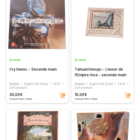
En stock
En stock
Cry Havoc – Seconde main
Tahuantinsuyu – L’essor de
l’Empire Inca – seconde main
Anglais
à partir de 10 ans
1 à 2h
Anglais
à partir de 12 ans
1 à 2h
2 à 4 joueurs
2 à 4 joueurs
Ajouter au panier
Ajouter au panier
30,00€
10,00€
Vendu par Pioche & Rejoue
Vendu par Pioche & Rejoue