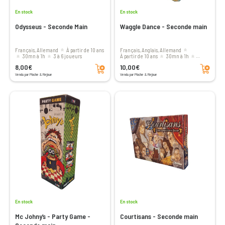
En stock
En stock
Odysseus - Seconde Main
Waggle Dance - Seconde main
Français, Allemand
à partir de 10 ans
Français, Anglais, Allemand
30mn à 1h
3 à 6 joueurs
à partir de 10 ans
30mn à 1h
Ajouter au panier
Ajouter au panier
2 à 4 joueurs
8,00€
10,00€
Vendu par Pioche & Rejoue
Vendu par Pioche & Rejoue
En stock
En stock
Mc Johny’s - Party Game -
Courtisans - Seconde main