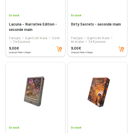
En stock
En stock
Lacuna – Narrative Edition -
Dirty Secrets - seconde main
seconde main
Français
à partir de 14 ans
3 à 4h
Français
à partir de 14 ans
3 à 6 joueurs
4h et plus
3 à 6 joueurs
Ajouter au panier
Ajouter au panier
9,00€
9,00€
Vendu par Pioche & Rejoue
Vendu par Pioche & Rejoue
En stock
En stock