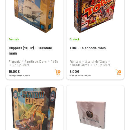
En stock
En stock
Clippers (2002) - Seconde
TORU - Seconde main
main
Français
à partir de 10 ans
1 à 2h
Français
à partir de 12 ans
2 à 5 joueurs
moins de 30mn
2 à 5 joueurs
Ajouter au panier
Ajouter au panier
16,00€
9,00€
Vendu par Pioche & Rejoue
Vendu par Pioche & Rejoue