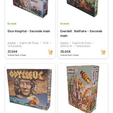
En stock
En stock
Dice Hospital - Seconde main
Everdell : Bellfaire - Seconde
main
Anglais
à partir de 10 ans
1 à 2h
Anglais
à partir de 14 ans
1 à 4 joueurs
30mn à 1h
1 à 6 joueurs
Ajouter au panier
Ajouter au panier
27,00€
35,00€
Vendu par Pioche & Rejoue
Vendu par Pioche & Rejoue