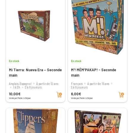
En stock
En stock
Mi Tierra: Nueva Era – Seconde
M'! MÊM'PAKAP! - Seconde
main
main
Anglais, Espagnol
à partir de 12 ans
Français
à partir de 15 ans
1 à 2h
2 à 6 joueurs
2 à 6 joueurs
Ajouter au panier
Ajouter au panier
10,00€
6,00€
Vendu par Pioche & Rejoue
Vendu par Pioche & Rejoue