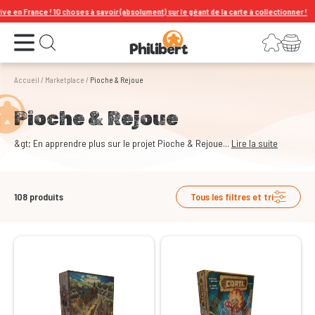
0 choses à savoir (absolument) sur le géant de la carte à collectionner !
Ouvrir le menu
Connexion
Votre panier
Ouvrir la recherche
Accueil
/
Marketplace
/
Pioche & Rejoue
Pioche & Rejoue
&gt; En apprendre plus sur le projet Pioche & Rejoue...
Lire la suite
108
produits
Tous les filtres et tri