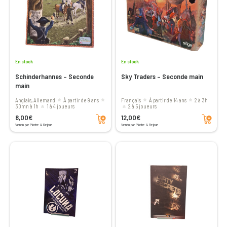
En stock
En stock
Schinderhannes – Seconde
Sky Traders – Seconde main
main
Anglais, Allemand
à partir de 9 ans
Français
à partir de 14 ans
2 à 3h
30mn à 1h
1 à 4 joueurs
2 à 5 joueurs
Ajouter au panier
Ajouter au panier
8,00€
12,00€
Vendu par Pioche & Rejoue
Vendu par Pioche & Rejoue