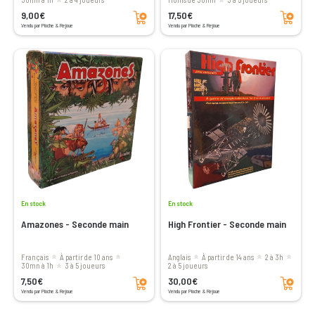
Ajouter au panier
Ajouter au panier
9,00€
17,50€
Vendu par Pioche & Rejoue
Vendu par Pioche & Rejoue
En stock
En stock
Amazones - Seconde main
High Frontier - Seconde main
Français
à partir de 10 ans
Anglais
à partir de 14 ans
2 à 3h
30mn à 1h
3 à 5 joueurs
2 à 5 joueurs
Ajouter au panier
Ajouter au panier
7,50€
30,00€
Vendu par Pioche & Rejoue
Vendu par Pioche & Rejoue