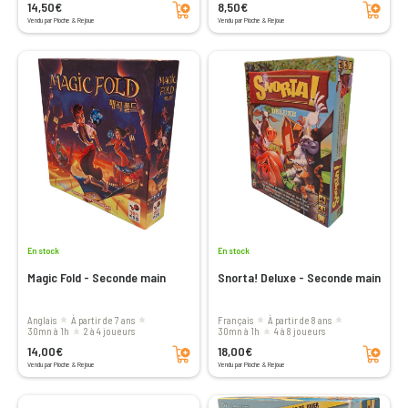
14,50€
8,50€
Vendu par Pioche & Rejoue
Vendu par Pioche & Rejoue
En stock
En stock
Magic Fold - Seconde main
Snorta! Deluxe - Seconde main
Anglais
à partir de 7 ans
Français
à partir de 8 ans
30mn à 1h
2 à 4 joueurs
30mn à 1h
4 à 8 joueurs
Ajouter au panier
Ajouter au panier
14,00€
18,00€
Vendu par Pioche & Rejoue
Vendu par Pioche & Rejoue