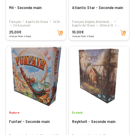
Mil - Seconde main
Atlantic Star - Seconde main
Français
à partir de 14 ans
1 à 2h
Français, Anglais, Allemand, ...
2 à 5 joueurs
à partir de 10 ans
30mn à 1h
Ajouter au panier
Ajouter au panier
2 à 5 joueurs
25,00€
10,00€
Vendu par Pioche & Rejoue
Vendu par Pioche & Rejoue
Rupture
En stock
Funfair - Seconde main
Reykholt - Seconde main