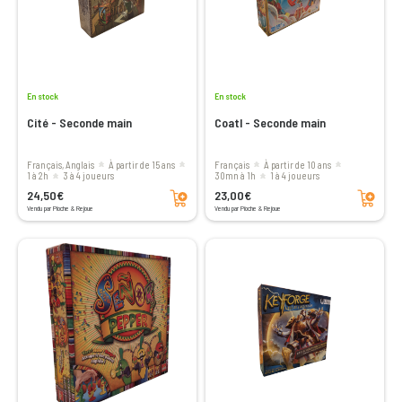
En stock
En stock
Cité - Seconde main
Coatl - Seconde main
Français, Anglais
à partir de 15 ans
Français
à partir de 10 ans
1 à 2h
3 à 4 joueurs
30mn à 1h
1 à 4 joueurs
Ajouter au panier
Ajouter au panier
24,50€
23,00€
Vendu par Pioche & Rejoue
Vendu par Pioche & Rejoue