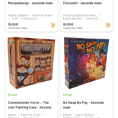
Mecanisburgo - seconde main
Chocolatl - seconde main
Anglais, Espagnol
à partir de 14 ans
Français, Anglais, Allemand, ...
1 à 2h
2 à 6 joueurs
à partir de 8 ans
30mn à 1h
Ajouter au panier
Ajouter au panier
3 à 5 joueurs
15,00€
10,00€
Vendu par Pioche & Rejoue
Vendu par Pioche & Rejoue
En stock
En stock
Commissioner Victor – The
No Swap No Pay - Seconde
Lost Painting Case - Seconde
main
main
Anglais
à partir de 10 ans
Anglais
à partir de 8 ans
30mn à 1h
2 à 4 joueurs
moins de 30mn
3 à 5 joueurs