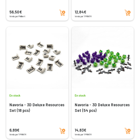
Ajouter au panier
Ajouter au panier
56,50€
12,84€
Vendu par Philibert
Vendu par TPRINTR
En stock
En stock
Navoria - 3D Deluxe Resources
Navoria - 3D Deluxe Resources
Set (18 pcs)
Set (54 pcs)
Ajouter au panier
Ajouter au panier
6,89€
14,83€
Vendu par TPRINTR
Vendu par TPRINTR