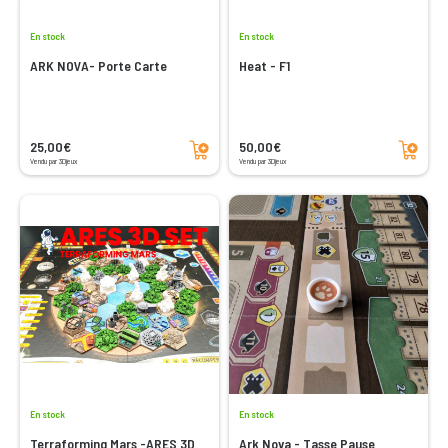
En stock
En stock
ARK NOVA- Porte Carte
Heat - F1
Ajouter au panier
Ajouter au panier
25,00€
50,00€
Vendu par 3Djeux
Vendu par 3Djeux
En stock
En stock
Terraforming Mars -ARES 3D
Ark Nova - Tasse Pause