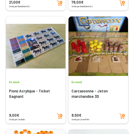
21,00€
78,00€
Vendu par BoardGameSet
Vendu par BoardGameSet
En stock
En stock
Pions Acrylique - Ticket
Carcassonne - Jeton
Gagnant
marchandise 3D
Ajouter au panier
Ajouter au panier
9,00€
8,50€
Vendu par Crealudis
Vendu par LematPrint