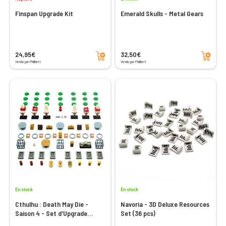
Finspan Upgrade Kit
Emerald Skulls - Metal Gears
Ajouter au panier
Ajouter au panier
24,95€
32,50€
Vendu par Philibert
Vendu par Philibert
En stock
En stock
Cthulhu : Death May Die -
Navoria - 3D Deluxe Resources
Saison 4 - Set d'Upgrade
Set (36 pcs)
Compatible