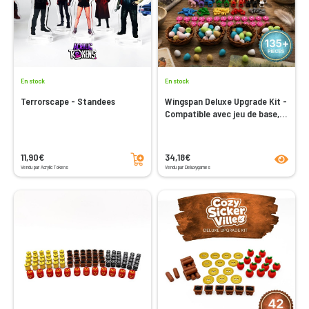
En stock
En stock
Terrorscape - Standees
Wingspan Deluxe Upgrade Kit -
Compatible avec jeu de base,
Asie, Oceanie and Europe
Ajouter au panier
product
11,90€
34,18€
Vendu par Acrylic Tokens
Vendu par Deluxygames