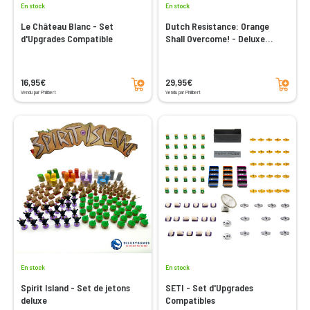
En stock
En stock
Le Château Blanc - Set
Dutch Resistance: Orange
d'Upgrades Compatible
Shall Overcome! - Deluxe
Wooden Components Set
Ajouter au panier
Ajouter au panier
16,95€
29,95€
Vendu par Philibert
Vendu par Philibert
En stock
En stock
Spirit Island - Set de jetons
SETI - Set d'Upgrades
deluxe
Compatibles