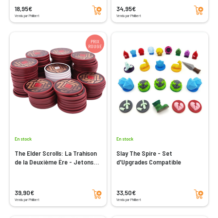
Ajouter au panier
Ajouter au panier
18,95€
34,95€
Vendu par Philibert
Vendu par Philibert
PRIX
ROUGE
En stock
En stock
The Elder Scrolls: La Trahison
Slay The Spire - Set
de la Deuxième Ère - Jetons
d'Upgrades Compatible
Premium
Ajouter au panier
Ajouter au panier
39,90€
33,50€
Vendu par Philibert
Vendu par Philibert