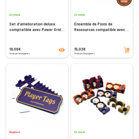
En stock
En stock
Set d'amélioration deluxe
Ensemble de Pions de
comptatible avec Power Grid /
Ressources compatible avec
Funkenschlag - Resources,
Cozy Stickerville - 42 pions
Power Towers and Player
deluxe
Markers
product.seeProductPage
Ajouter au panier
19,06€
15,03€
Vendu par Deluxygames
Vendu par Deluxygames
Rupture
En stock