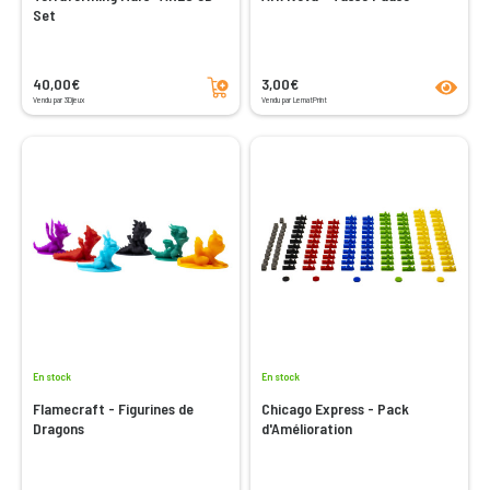
Set
Ajouter au panier
product
40,00€
3,00€
Vendu par 3Djeux
Vendu par LematPrint
En stock
En stock
Flamecraft - Figurines de
Chicago Express - Pack
Dragons
d'Amélioration
Ajouter au panier
Ajouter au panier