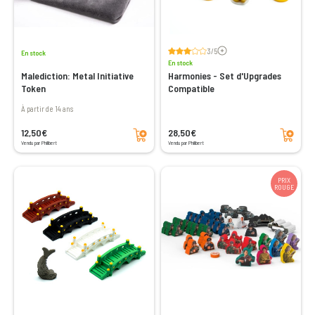
Voir les avis
3/5
En stock
En stock
Malediction: Metal Initiative
Harmonies - Set d'Upgrades
Token
Compatible
à partir de 14 ans
Ajouter au panier
Ajouter au panier
12,50€
28,50€
Vendu par Philibert
Vendu par Philibert
PRIX
ROUGE