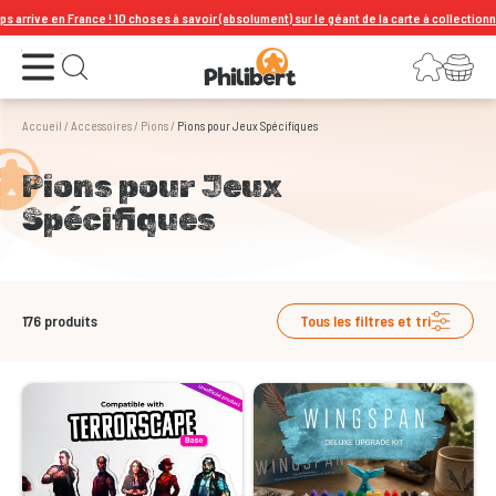
 ! 10 choses à savoir (absolument) sur le géant de la carte à collectionner !
Ouvrir le menu
Connexion
Votre panier
Ouvrir la recherche
Accueil
/
Accessoires
/
Pions
/
Pions pour Jeux Spécifiques
Pions pour Jeux
Spécifiques
176
produits
Tous les filtres et tri