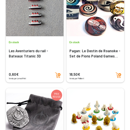
En stock
En stock
Les Aventuriers du rail -
Pagan: Le Destin de Roanoke -
Bateaux Titanic 3D
Set de Pions Poland Games
Compatibles
Ajouter au panier
Ajouter au panier
0,60€
18,50€
Vendu par LematPrint
Vendu par Philibert
PRIX
ROUGE