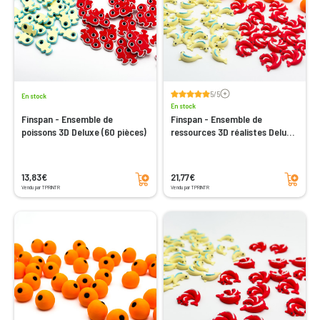
Voir les avis
5/5
En stock
En stock
Finspan - Ensemble de
Finspan - Ensemble de
poissons 3D Deluxe (60 pièces)
ressources 3D réalistes Deluxe
(110 pièces)
Ajouter au panier
Ajouter au panier
13,83€
21,77€
Vendu par TPRINTR
Vendu par TPRINTR