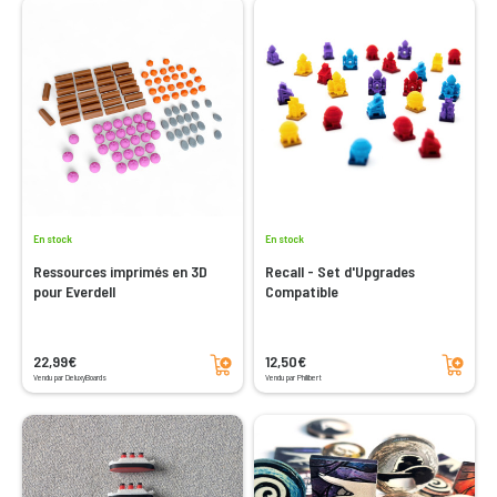
En stock
En stock
Ressources imprimés en 3D
Recall - Set d'Upgrades
pour Everdell
Compatible
Ajouter au panier
Ajouter au panier
22,99€
12,50€
Vendu par DeluxyBoards
Vendu par Philibert