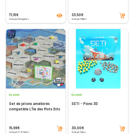
product.seeProductPage
Ajouter au panier
71,15€
33,50€
Vendu par Deluxygames
Vendu par Philibert
En stock
En stock
Set de jetons améliorés
SETI - Pions 3D
compatible L’Île des Mots Dits
Ajouter au panier
Ajouter au panier
15,99€
30,00€
Vendu par GT 3D Makers
Vendu par 3Djeux