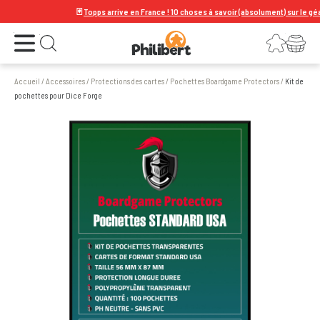
🃏
Topps arrive en France ! 10 choses à savoir (absolument) sur le géant de
Ouvrir le menu
Connexion
Votre panier
Ouvrir la recherche
Accueil
/
Accessoires
/
Protections des cartes
/
Pochettes Boardgame Protectors
/
Kit de
pochettes pour Dice Forge