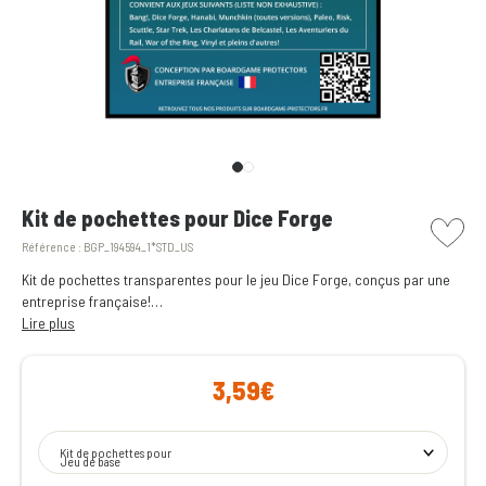
picto w
Kit de pochettes pour Dice Forge
Référence :
BGP_194594_1*STD_US
Kit de pochettes transparentes pour le jeu Dice Forge, conçus par une
entreprise française!
Lire plus
Toutes les pochettes transparentes dont vous avez besoin pour
protéger les cartes du jeu
Dice Forge
, réunies dans un unique pack.
3,59€
Soyez plus sereins lors de vos soirées jeux en vous assurant qu'elles ne
seront pas gâchées par un verre renversé!
Kit de pochettes pour
Jeu de base