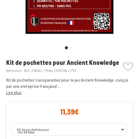
picto w
Kit de pochettes pour Ancient Knowledge
Référence :
BGP_338093_1*MINI_CHIMERA + 2*ST
Kit de pochettes transparentes pour le jeu Ancient Knowledge, conçus
par une entreprise française!
Lire plus
Toutes les pochettes transparentes dont vous avez besoin pour
protéger les cartes du jeu
Ancient Knowledge
, réunies dans un unique
11,39€
pack.
Soyez plus sereins lors de vos soirées jeux en vous assurant qu'elles ne
seront pas gâchées par un verre renversé!
Kit de pochettes pour
Jeu de base