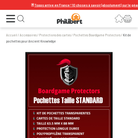
🃏
Topps arrive en France ! 10 choses à savoir (absolument) sur le géant de 
Ouvrir le menu
Connexion
Votre panier
Ouvrir la recherche
Accueil
/
Accessoires
/
Protections des cartes
/
Pochettes Boardgame Protectors
/
Kit de
pochettes pour Ancient Knowledge