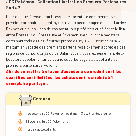
JCC Pokémon : Collection Illustration Premiers Partenaires –
Série 2
Pour chaque Dresseur ou Dresseuse, l’aventure commence avec un
premier partenaire, un ami loyal qui vous accompagne quoi qu’il arrive.
Revivez quelques-unes de vos aventures préférées et célébrez le lien
entre Dresseur ou Dresseuse et Pokémon avec un lot de boosters
contenant trois des neuf cartes promo de style « illustration rare »
mettant en vedette des premiers partenaires Pokémon appréciés des
régions de Johto, d’Unys ou de Galar. Vous trouverez également deux
boosters supplémentaires et une superbe page d’autocollants de
premiers partenaires Pokémon.
Afin de permettre à chacun d’accéder à ce produit dont les
quantités sont limitées, les achats sont restreints à 1
exemplaire par foyer.
Contenu
1 booster du JCC Pokémon contenant 3 des 9 cartes promo ;
2 boosters du JCC Pokémon ;
1 page d’autocollants.