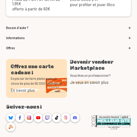
1,95€
pour profiter et jouer illico
offerts à partir de 60€
Besoin d'aide ?
Informations
Offres
Devenir vendeur
Offrez une carte
Marketplace
cadeau !
Vous êtes un professionnel ?
Soyez sûr de faire plaisir avec un
Je veux en savoir plus
choix de plus de 50 000 références
En savoir plus
Suivez-nous !
Bluesky
Facebook
Instagram
Youtube
Twitch
TikTok
Threads
Discord
RSS