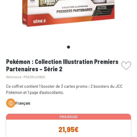
picto w
Pokémon : Collection Illustration Premiers
Partenaires – Série 2
Référence :
POK30YJUIN26
Ce coffret contient 1 booster de 3 cartes promo ; 2 boosters du JCC
Pokémon et 1 page d’autocollants.
Français
PRIX ROUGE
21,95€