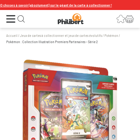
hoses à savoir (absolument) sur le géant de la carte à collectionner !
Ouvrir le menu
Connexion
Votre panier
Ouvrir la recherche
Accueil
/
Jeux de cartes à collectionner et jeux de cartes évolutifs
/
Pokémon
/
Pokémon : Collection Illustration Premiers Partenaires – Série 2