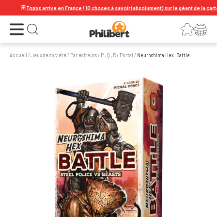
🃏
Topps arrive en France ! 10 choses à savoir (absolument) sur le géant de la carte à 
Ouvrir le menu
Connexion
Votre panier
Ouvrir la recherche
Accueil
/
Jeux de société
/
Par éditeurs
/
P , Q , R
/
Portal
/
Neuroshima Hex: Battle