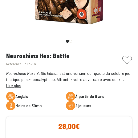
picto w
Neuroshima Hex: Battle
Référence :
POP-2114
Neuroshima Hex : Battle Edition
est une version compacte du célèbre jeu
tactique post-apocalyptique. Affrontez votre adversaire avec deux
armées uniques et profitez d’un tapis de jeu en néoprène inclus pour
Lire plus
des duels stratégiques intenses.
Anglais
à partir de 8 ans
moins de 30mn
2 joueurs
28,00€