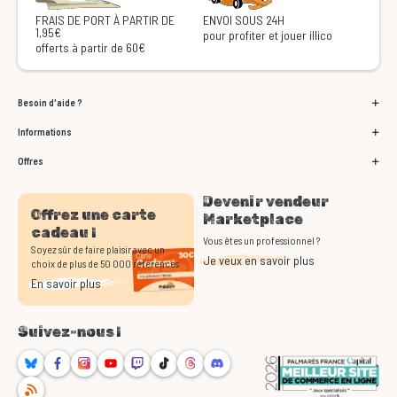
FRAIS DE PORT À PARTIR DE
ENVOI SOUS 24H
1,95€
pour profiter et jouer illico
offerts à partir de 60€
Besoin d'aide ?
Informations
Offres
Devenir vendeur
Offrez une carte
Marketplace
cadeau !
Vous êtes un professionnel ?
Soyez sûr de faire plaisir avec un
Je veux en savoir plus
choix de plus de 50 000 références
En savoir plus
Suivez-nous !
Bluesky
Facebook
Instagram
Youtube
Twitch
TikTok
Threads
Discord
RSS