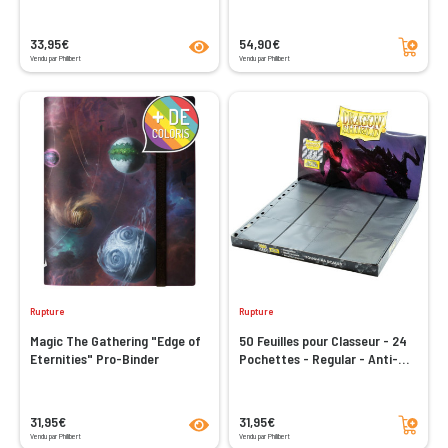
product.seeProductPage
Ajouter au panier
33,95€
54,90€
Vendu par Philibert
Vendu par Philibert
Rupture
Rupture
Magic The Gathering "Edge of
50 Feuilles pour Classeur - 24
Eternities" Pro-Binder
Pochettes - Regular - Anti-
reflets
product.seeProductPage
Ajouter au panier
31,95€
31,95€
Vendu par Philibert
Vendu par Philibert