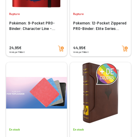
Rupture
Rupture
Pokémon: 9-Pocket PRO-
Pokemon: 12-Pocket Zippered
Binder: Character Line -
PRO-Binder: Elite Series
Tinkaton
Pikachu
Ajouter au panier
Ajouter au panier
24,95€
44,95€
Vendu par Philibert
Vendu par Philibert
En stock
En stock