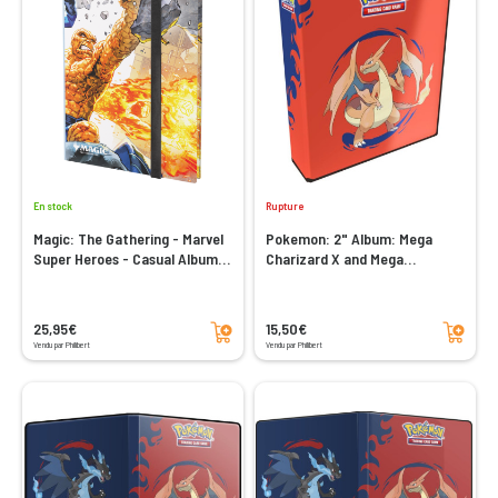
En stock
Rupture
Magic: The Gathering - Marvel
Pokemon: 2" Album: Mega
Super Heroes - Casual Album
Charizard X and Mega
18-Pocket - The Fantastic 4
Charizard Y
Ajouter au panier
Ajouter au panier
25,95€
15,50€
Vendu par Philibert
Vendu par Philibert