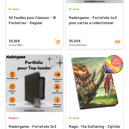
En stock
En stock
50 Feuilles pour Classeur - 16
Made4game - Portefolio 4x3
Pochettes - Regular
pour cartes à collectionner
Ajouter au panier
product
25,95€
35,00€
Vendu par Philibert
Vendu par Made4game
PRIX
ROUGE
Rupture
En stock
Made4game - Portefolio 3x3
Magic: The Gathering - Zipfolio