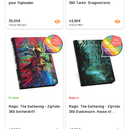
pour Toploader
360 Tarkir: Dragonstorm
product.seeProductPage
product
35,00€
43,90€
Vendu par Made4game
Vendu par Philibert
PRIX
PRIX
ROUGE
ROUGE
En stock
Rupture
Magic: The Gathering - Zipfolio
Magic: The Gathering - Zipfolio
360 Aetherdrift
360 Duskmourn: House of
Horror
product.seeProductPage
product