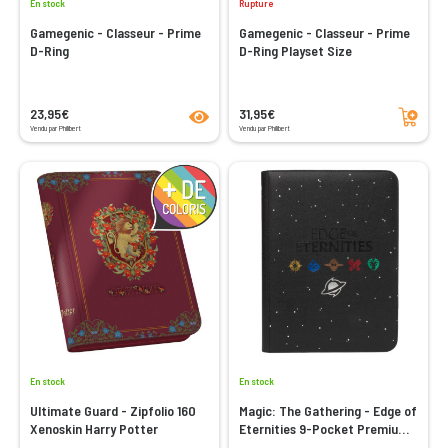
En stock
Rupture
Gamegenic - Classeur - Prime
Gamegenic - Classeur - Prime
D-Ring
D-Ring Playset Size
product.seeProductPage
Ajouter au panier
23,95€
31,95€
Vendu par Philibert
Vendu par Philibert
En stock
En stock
Ultimate Guard - Zipfolio 160
Magic: The Gathering - Edge of
Xenoskin Harry Potter
Eternities 9-Pocket Premium
Zippered PRO-Binder