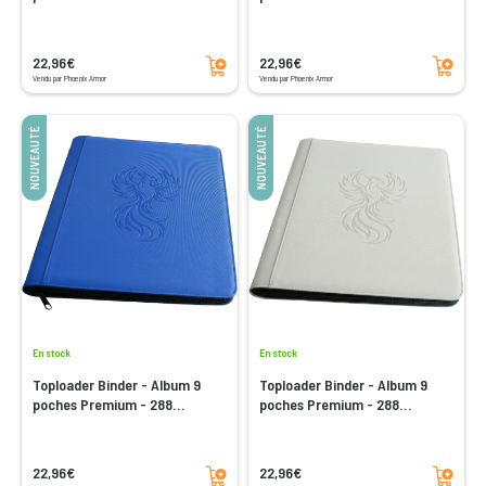
emplacements - Rose
emplacements - Noir
Ajouter au panier
Ajouter au panier
22,96€
22,96€
Vendu par Phoenix Armor
Vendu par Phoenix Armor
NOUVEAUTÉ
NOUVEAUTÉ
En stock
En stock
Toploader Binder - Album 9
Toploader Binder - Album 9
poches Premium - 288
poches Premium - 288
emplacements - Bleu
emplacements - Blanc
Ajouter au panier
Ajouter au panier
22,96€
22,96€