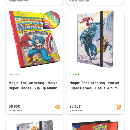
Vendu par Phoenix Armor
Vendu par Phoenix Armor
En stock
En stock
Magic: The Gathering - Marvel
Magic: The Gathering - Marvel
Super Heroes - Zip-Up Album
Super Heroes - Casual Album
18-Pocket
18-Pocket
product.seeProductPage
Ajouter au panier
39,95€
25,95€
Vendu par Philibert
Vendu par Philibert