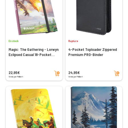
En stock
Rupture
Magic: The Gathering - Lorwyn
4-Pocket Toploader Zippered
Eclipsed Casual 18-Pocket
Premium PRO-Binder
Album - Eirdu
Ajouter au panier
Ajouter au panier
22,95€
24,95€
Vendu par Philibert
Vendu par Philibert