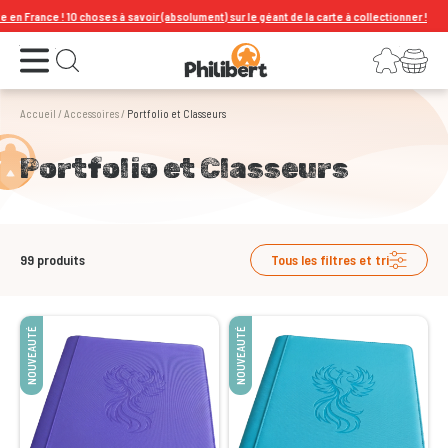
es à savoir (absolument) sur le géant de la carte à collectionner !
Ouvrir le menu
Connexion
Votre panier
Ouvrir la recherche
Accueil
/
Accessoires
/
Portfolio et Classeurs
Portfolio et Classeurs
99
produits
Tous les filtres et tri
NOUVEAUTÉ
NOUVEAUTÉ