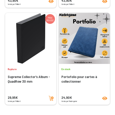
43,90€
43,90€
Vendu par Philibert
Vendu par Philibert
PRIX
ROUGE
Rupture
En stock
Supreme Collector's Album -
Portefolio pour cartes à
QuadRow 30 mm
collectionner
Ajouter au panier
product
29,95€
24,90€
Vendu par Philibert
Vendu par Made4game