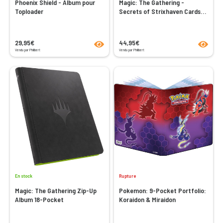
Phoenix Shield - Album pour
Magic: The Gathering -
Toploader
Secrets of Strixhaven Cards
Almanac
product.seeProductPage
product
29,95€
44,95€
Vendu par Philibert
Vendu par Philibert
En stock
Rupture
Magic: The Gathering Zip-Up
Pokemon: 9-Pocket Portfolio:
Album 18-Pocket
Koraidon & Miraidon