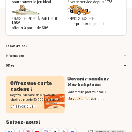
pour trouver le jeu idéal
à votre service depuis 1978
FRAIS DE PORT À PARTIR DE
ENVOI SOUS 24H
1,95€
pour profiter et jouer illico
offerts à partir de 60€
Besoin d'aide ?
Informations
Offres
Devenir vendeur
Offrez une carte
Marketplace
cadeau !
Vous êtes un professionnel ?
Soyez sûr de faire plaisir avec un
Je veux en savoir plus
choix de plus de 50 000 références
En savoir plus
Suivez-nous !
Bluesky
Facebook
Instagram
Youtube
Twitch
TikTok
Threads
Discord