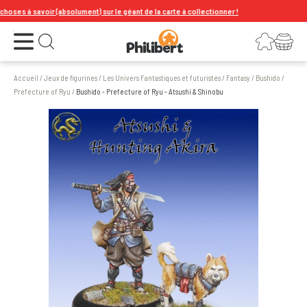
ses à savoir (absolument) sur le géant de la carte à collectionner !
Ouvrir le menu
Connexion
Votre panier
Ouvrir la recherche
Accueil
/
Jeux de figurines
/
Les Univers Fantastiques et futuristes
/
Fantasy
/
Bushido
/
Prefecture of Ryu
/
Bushido - Prefecture of Ryu - Atsushi & Shinobu