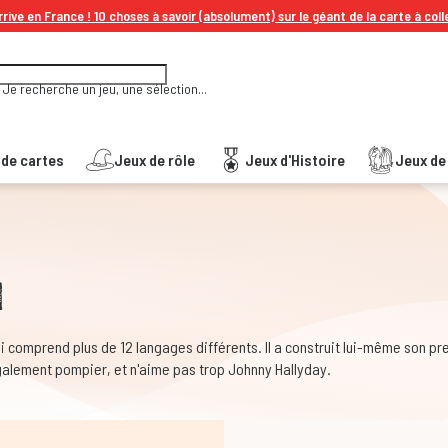
rive en France ! 10 choses à savoir (absolument) sur le géant de la carte à coll
Je recherche un jeu, une sélection...
 de cartes
Jeux de rôle
Jeux d'Histoire
Jeux de 
d
i comprend plus de 12 langages différents. Il a construit lui-même son prem
également pompier, et n'aime pas trop Johnny Hallyday.