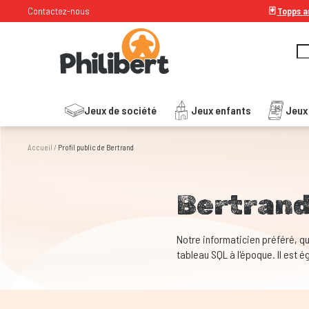
Contactez-nous
🃏
Topps ar
Jeux de société
Jeux enfants
Jeux
Accueil
/
Profil public de Bertrand
Bertran
Notre informaticien préféré, qu
tableau SQL à l'époque. Il est 