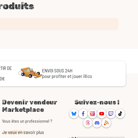
roduits
TIR DE
ENVOI SOUS 24H
pour profiter et jouer illico
60€
Devenir vendeur
Suivez-nous !
Marketplace
Bluesky
Facebook
Instagram
Youtube
Twitch
TikTok
Threads
Discord
RSS
Vous êtes un professionnel ?
Je veux en savoir plus