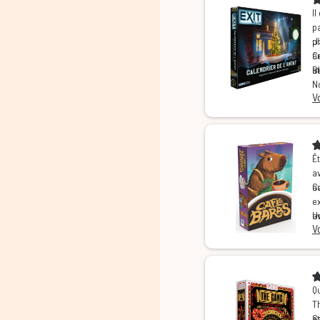
li
Il
p
pa
ch
p
J
C’
C
é
es
sa
ut
B
No
V
c
I
o
p
Ê
a
a
C
e
a
U
V
v
Le
e
no
Qu
T
et
S