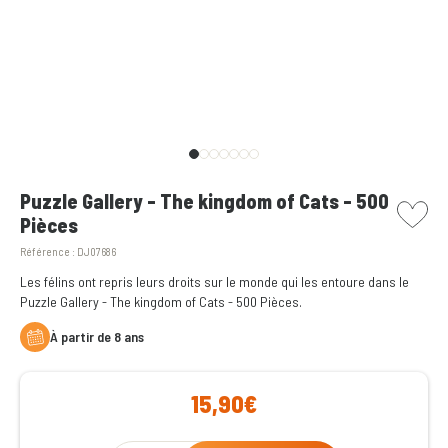
picto w
Puzzle Gallery - The kingdom of Cats - 500
Pièces
Référence :
DJ07686
Les félins ont repris leurs droits sur le monde qui les entoure dans le
Puzzle Gallery - The kingdom of Cats - 500 Pièces.
à partir de 8 ans
15,90€