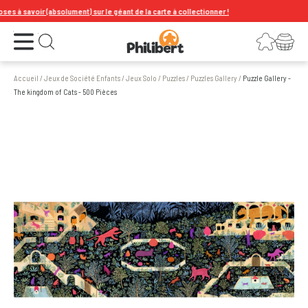
 à savoir (absolument) sur le géant de la carte à collectionner !
Ouvrir le menu
Connexion
Votre panier
Ouvrir la recherche
Accueil
/
Jeux de Société Enfants
/
Jeux Solo
/
Puzzles
/
Puzzles Gallery
/
Puzzle Gallery -
The kingdom of Cats - 500 Pièces