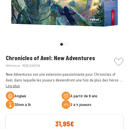
picto w
Chronicles of Avel: New Adventures
Référence :
REBCOA02EN
New Adventures est une extension passionnante pour Chronicles of
Avel, dans laquelle les joueurs deviendront une fois de plus des héros et
des héroïnes dans une quête épique pour aider le pays magique d'Avel.
Lire plus
Anglais
à partir de 8 ans
30mn à 1h
2 à 4 joueurs
31,95€