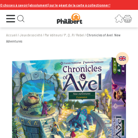
oses à savoir (absolument) sur le géant de la carte à collectionner !
Ouvrir le menu
Connexion
Votre panier
Ouvrir la recherche
Accueil
/
Jeux de société
/
Par éditeurs
/
P , Q , R
/
Rebel
/
Chronicles of Avel: New
Adventures