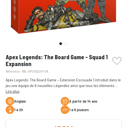
picto w
Apex Legends: The Board Game - Squad 1
Expansion
Référence :
RBL-APEXSQEXP-EN
Apex Legends: The Board Game – Extension Escouade 1 introduit dans le
jeu une équipe de 6 nouvelles Légendes ainsi que tous les éléments
nécessaires pour chacune d’elles, y compris les figurines des Légendes
Lire plus
et de leurs effets, les cartes et les insertions.
Anglais
à partir de 14 ans
1 à 2h
1 à 6 joueurs