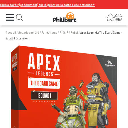
à savoir (absolument) sur le géant de la carte à collectionner !
Ouvrir le menu
Connexion
Votre panier
Ouvrir la recherche
Accueil
/
Jeux de société
/
Par éditeurs
/
P , Q , R
/
Rebel
/
Apex Legends: The Board Game -
Squad 1 Expansion