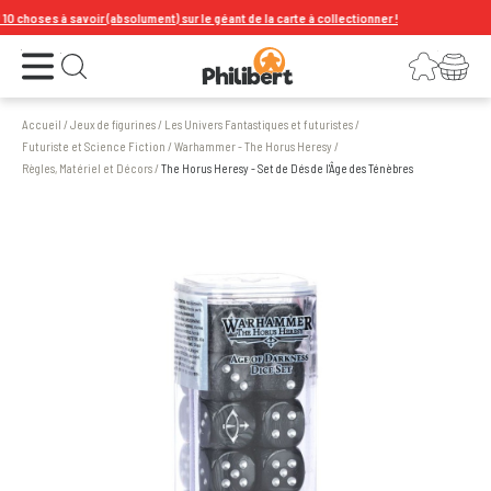
choses à savoir (absolument) sur le géant de la carte à collectionner !
Ouvrir le menu
Connexion
Votre panier
Ouvrir la recherche
Accueil
/
Jeux de figurines
/
Les Univers Fantastiques et futuristes
/
Futuriste et Science Fiction
/
Warhammer - The Horus Heresy
/
Règles, Matériel et Décors
/
The Horus Heresy - Set de Dés de l'Âge des Ténèbres