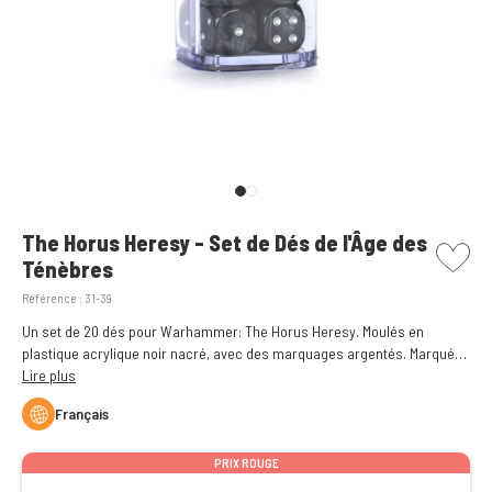
picto w
The Horus Heresy - Set de Dés de l'Âge des
Ténèbres
Référence :
31-39
Un set de 20 dés pour Warhammer: The Horus Heresy. Moulés en
plastique acrylique noir nacré, avec des marquages argentés. Marqués
de l'icône d'œil du Maître de Guerre Horus sur la face du 6. Décidez du
Lire plus
sort de la galaxie à chaque jet de dé.
Français
PRIX ROUGE