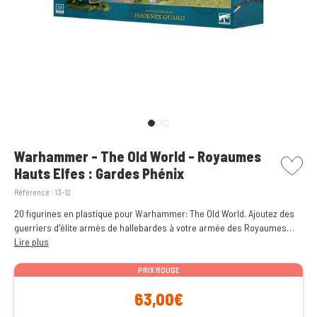
picto w
Warhammer - The Old World - Royaumes
Hauts Elfes : Gardes Phénix
Référence :
13-12
20 figurines en plastique pour Warhammer: The Old World. Ajoutez des
guerriers d'élite armés de hallebardes à votre armée des Royaumes
Hauts Elfes. Contient les éléments nécessaires pour assembler des
Lire plus
champions, des porte-étendard et des musiciens.
PRIX ROUGE
63,00€