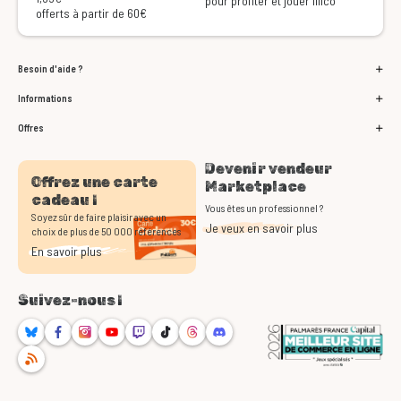
pour profiter et jouer illico
offerts à partir de 60€
Besoin d'aide ?
Informations
Offres
Devenir vendeur
Offrez une carte
Marketplace
cadeau !
Vous êtes un professionnel ?
Soyez sûr de faire plaisir avec un
Je veux en savoir plus
choix de plus de 50 000 références
En savoir plus
Suivez-nous !
Bluesky
Facebook
Instagram
Youtube
Twitch
TikTok
Threads
Discord
RSS