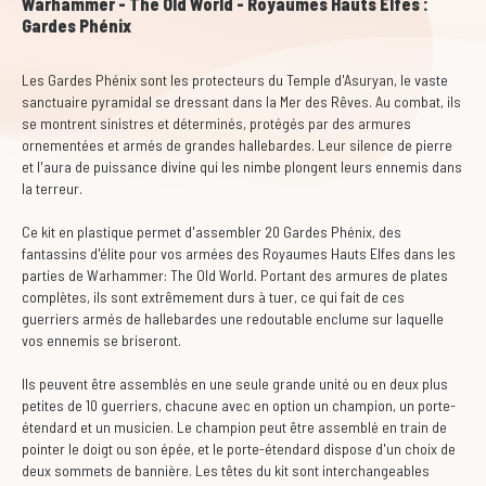
Warhammer - The Old World - Royaumes Hauts Elfes :
Gardes Phénix
Les Gardes Phénix sont les protecteurs du Temple d'Asuryan, le vaste
sanctuaire pyramidal se dressant dans la Mer des Rêves. Au combat, ils
se montrent sinistres et déterminés, protégés par des armures
ornementées et armés de grandes hallebardes. Leur silence de pierre
et l'aura de puissance divine qui les nimbe plongent leurs ennemis dans
la terreur.
Ce kit en plastique permet d'assembler 20 Gardes Phénix, des
fantassins d'élite pour vos armées des Royaumes Hauts Elfes dans les
parties de Warhammer: The Old World. Portant des armures de plates
complètes, ils sont extrêmement durs à tuer, ce qui fait de ces
guerriers armés de hallebardes une redoutable enclume sur laquelle
vos ennemis se briseront.
Ils peuvent être assemblés en une seule grande unité ou en deux plus
petites de 10 guerriers, chacune avec en option un champion, un porte-
étendard et un musicien. Le champion peut être assemblé en train de
pointer le doigt ou son épée, et le porte-étendard dispose d'un choix de
deux sommets de bannière. Les têtes du kit sont interchangeables