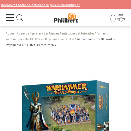
couvrez notre sélection de 10 jeux sur la politique !
Ouvrir le menu
Connexion
Votre panier
Ouvrir la recherche
Accueil
/
Jeux de figurines
/
Les Univers Fantastiques et futuristes
/
Fantasy
/
Warhammer - The Old World
/
Royaumes Hauts Elfes
/
Warhammer - The Old World -
Royaumes Hauts Elfes : Gardes Phénix