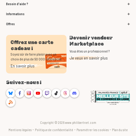
Besoin d'aide ?
Informations
Offres
Devenir vendeur
Offrez une carte
Marketplace
cadeau !
Vous êtes un professionnel ?
Soyez sûr de faire plaisir avec un
Je veux en savoir plus
choix de plus de 50 000 références
En savoir plus
Suivez-nous !
Bluesky
Facebook
Instagram
Youtube
Twitch
TikTok
Threads
Discord
RSS
Copyright © 2026 www.philibertnet.com
-
-
-
Mentions légales
Politique de confidentialité
Paramétrer les cookies
Plan du site