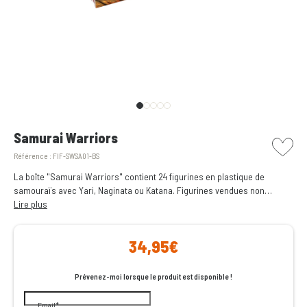
picto w
Samurai Warriors
Référence :
FIF-SWSA01-BS
La boîte "Samurai Warriors" contient 24 figurines en plastique de
samouraïs avec Yari, Naginata ou Katana. Figurines vendues non
assemblées et non peintes.
Lire plus
34,95€
Prévenez-moi lorsque le produit est disponible !
Email