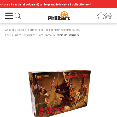
oses à savoir (absolument) sur le géant de la carte à collectionner !
Ouvrir le menu
Connexion
Votre panier
Ouvrir la recherche
Accueil
/
Jeux de figurines
/
Les Jeux et Figurines Historiques
/
Les Figurines Historiques 28mm
/
Samouraï
/
Samurai Warriors