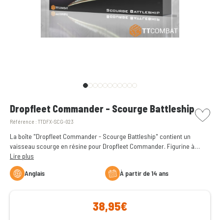
picto w
Dropfleet Commander - Scourge Battleship
Référence :
TTDFX-SCG-023
La boîte "Dropfleet Commander - Scourge Battleship" contient un
vaisseau scourge en résine pour Dropfleet Commander. Figurine à
assembler et à peindre.
Lire plus
Anglais
à partir de 14 ans
38,95€