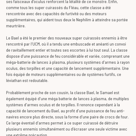
ses faisceaux d'oculus renforcent la létalité de ce monstre. Enfin,
comme tous les super cuirassés du Fléau, cette classe a été
rencontrée avec des capacités de furtivité ou des moteurs
supplémentaires, qui aident tous deux le Nephilim à atteindre sa portée
meurtrière.
Le Bael a été le premier des nouveaux super cuirassés ennemis à être
rencontré par l'UCM, où il a tendu une embuscade et anéanti un convoi
de ravitaillement entier et toutes ses escortes à lui tout seul. La classe
dispose d'une puissance de feu considérable et variée, comprenant une
méga-batterie de lances à plasma, plusieurs systèmes d'armes à rayon
oculus, des torpilles et une capacité de lancement supplémentaire. Une
fois équipé de moteurs supplémentaires ou de systèmes furtifs, ce
léviathan est redoutable.
Probablement proche de son cousin, la classe Bael, le Samael est
également équipé d'une méga batterie de lances à plasma, de multiples
systèmes d'armes oculus et de torpilles. Il renonce cependant à la
capacité de lancement du Bael, au profit d'une puissance de feu anti-
navires encore plus directe, sous la forme d'une paire de crocs de four.
Ce large éventail d'armes permet à ce super cuirassé de détruire
plusieurs ennemis simultanément ou d'écraser une seule victime avec
une extrême précaution.