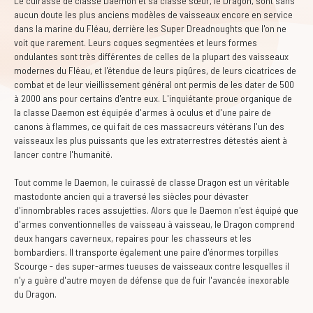
Le cuirassé de classe Daemon et sa classe sœur, le Dragon, sont sans
aucun doute les plus anciens modèles de vaisseaux encore en service
dans la marine du Fléau, derrière les Super Dreadnoughts que l'on ne
voit que rarement. Leurs coques segmentées et leurs formes
ondulantes sont très différentes de celles de la plupart des vaisseaux
modernes du Fléau, et l'étendue de leurs piqûres, de leurs cicatrices de
combat et de leur vieillissement général ont permis de les dater de 500
à 2000 ans pour certains d'entre eux. L'inquiétante proue organique de
la classe Daemon est équipée d'armes à oculus et d'une paire de
canons à flammes, ce qui fait de ces massacreurs vétérans l'un des
vaisseaux les plus puissants que les extraterrestres détestés aient à
lancer contre l'humanité.
Tout comme le Daemon, le cuirassé de classe Dragon est un véritable
mastodonte ancien qui a traversé les siècles pour dévaster
d'innombrables races assujetties. Alors que le Daemon n'est équipé que
d'armes conventionnelles de vaisseau à vaisseau, le Dragon comprend
deux hangars caverneux, repaires pour les chasseurs et les
bombardiers. Il transporte également une paire d'énormes torpilles
Scourge - des super-armes tueuses de vaisseaux contre lesquelles il
n'y a guère d'autre moyen de défense que de fuir l'avancée inexorable
du Dragon.