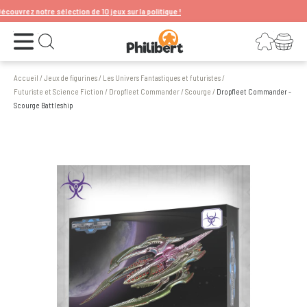
vrez notre sélection de 10 jeux sur la politique !
Ouvrir le menu
Connexion
Votre panier
Ouvrir la recherche
Accueil
/
Jeux de figurines
/
Les Univers Fantastiques et futuristes
/
Futuriste et Science Fiction
/
Dropfleet Commander
/
Scourge
/
Dropfleet Commander -
Scourge Battleship