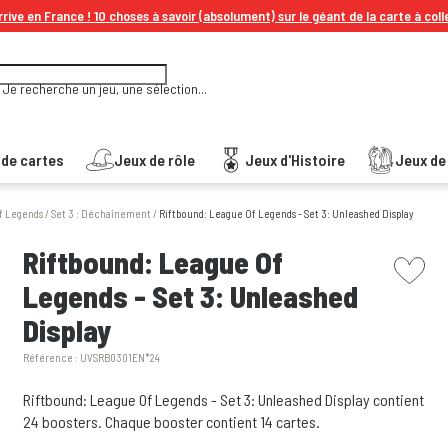
rive en France ! 10 choses à savoir (absolument) sur le géant de la carte à coll
Je recherche un jeu, une sélection...
 de cartes
Jeux de rôle
Jeux d'Histoire
Jeux de 
f Legends
/
Set 3 : Déchaînement
/
Riftbound: League Of Legends - Set 3: Unleashed Display
picto w
Riftbound: League Of
Legends - Set 3: Unleashed
Display
Référence :
UVSRB0301EN*24
Riftbound: League Of Legends - Set 3: Unleashed Display contient
24 boosters. Chaque booster contient 14 cartes.