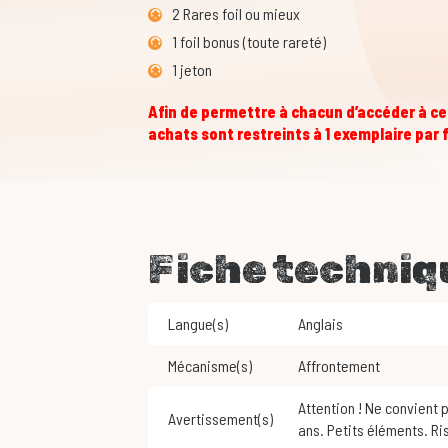
2 Rares foil ou mieux
1 foil bonus (toute rareté)
1 jeton
Afin de permettre à chacun d’accéder à ce 
achats sont restreints à 1 exemplaire par 
Fiche techniq
Langue(s)
Anglais
Mécanisme(s)
Affrontement
Attention ! Ne convient pas aux enfants de moins de 3
Avertissement(s)
ans. Petits éléments. Ri