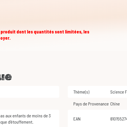
produit dont les quantités sont limitées, les
foyer.
ue
Thème(s)
Science 
Pays de Provenance
Chine
EAN
8101552
sque d'étouffement.