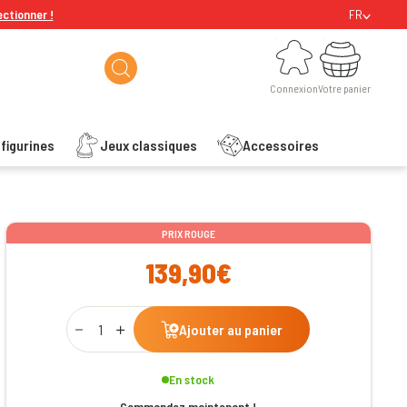
ectionner !
FR
Connexion
Votre panier
Connexion
Votre panier
figurines
Jeux classiques
Accessoires
ishlist
PRIX ROUGE
139,90€
Qty
Ajouter au panier
En stock
Commandez maintenant !