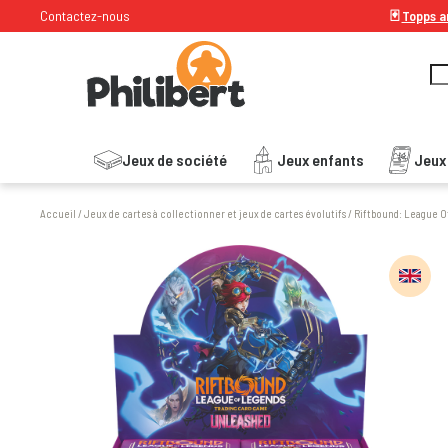
Contactez-nous
🃏
Topps ar
Jeux de société
Jeux enfants
Jeux
Accueil
/
Jeux de cartes à collectionner et jeux de cartes évolutifs
/
Riftbound: League O