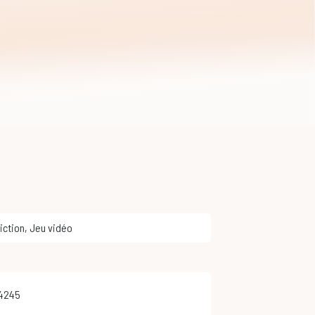
Fiction
,
Jeu vidéo
74245