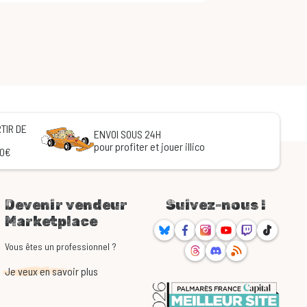
TIR DE
ENVOI SOUS 24H
pour profiter et jouer illico
60€
Devenir vendeur
Suivez-nous !
Marketplace
Bluesky
Facebook
Instagram
Youtube
Twitch
TikTok
Threads
Discord
RSS
Vous êtes un professionnel ?
Je veux en savoir plus