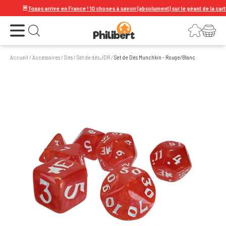
🃏
Topps arrive en France ! 10 choses à savoir (absolument) sur le géant de la carte à c
Ouvrir le menu
Connexion
Votre panier
Ouvrir la recherche
Accueil
/
Accessoires
/
Dés
/
Set de dés JDR
/
Set de Dés Munchkin - Rouge/Blanc