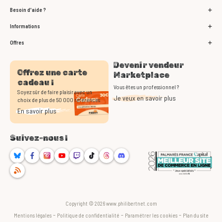
Besoin d'aide ?
Informations
Offres
Devenir vendeur
Offrez une carte
Marketplace
cadeau !
Vous êtes un professionnel ?
Soyez sûr de faire plaisir avec un
Je veux en savoir plus
choix de plus de 50 000 références
En savoir plus
Suivez-nous !
Bluesky
Facebook
Instagram
Youtube
Twitch
TikTok
Threads
Discord
RSS
Copyright © 2026 www.philibertnet.com
-
-
-
Mentions légales
Politique de confidentialité
Paramétrer les cookies
Plan du site