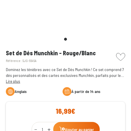
picto w
Set de Dés Munchkin - Rouge/Blanc
Référence :
SJG-5545A
Dominez les ténèbres avec ce Set de Dés Munchkin ! Ce set comprend 7
dés personnalisés et des cartes exclusives Munchkin, parfaits pour les
fans de JDR, collectionneurs et aventuriers.
Lire plus
Anglais
à partir de 14 ans
16,99€
Qty
Ajouter au panier