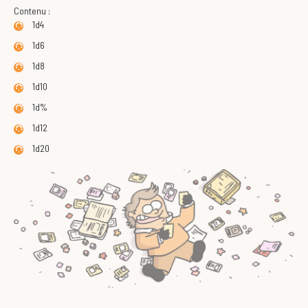
Contenu :
1d4
1d6
1d8
1d10
1d%
1d12
1d20