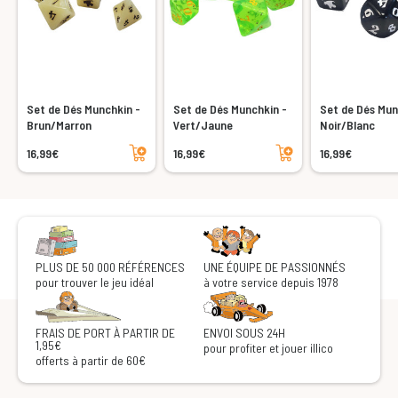
Set de Dés Munchkin -
Set de Dés Munchkin -
Set de Dés Mun
Brun/Marron
Vert/Jaune
Noir/Blanc
Ajouter au panier
Ajouter au panier
16,99€
16,99€
16,99€
PLUS DE 50 000 RÉFÉRENCES
UNE ÉQUIPE DE PASSIONNÉS
pour trouver le jeu idéal
à votre service depuis 1978
FRAIS DE PORT À PARTIR DE
ENVOI SOUS 24H
1,95€
pour profiter et jouer illico
offerts à partir de 60€