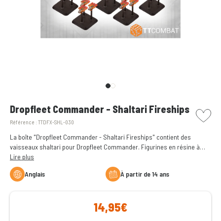
picto w
Dropfleet Commander - Shaltari Fireships
Référence :
TTDFX-SHL-030
La boîte "Dropfleet Commander - Shaltari Fireships" contient des
vaisseaux shaltari pour Dropfleet Commander. Figurines en résine à
assembler et à peindre.
Lire plus
Anglais
à partir de 14 ans
14,95€