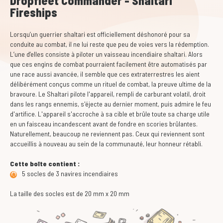
Dropfleet Commander - Shaltari
Fireships
Lorsqu’un guerrier shaltari est officiellement déshonoré pour sa
conduite au combat, il ne lui reste que peu de voies vers la rédemption.
L’une d’elles consiste à piloter un vaisseau incendiaire shaltari. Alors
que ces engins de combat pourraient facilement être automatisés par
une race aussi avancée, il semble que ces extraterrestres les aient
délibérément conçus comme un rituel de combat, la preuve ultime de la
bravoure. Le Shaltari pilote l'appareil, rempli de carburant volatil, droit
dans les rangs ennemis, s'éjecte au dernier moment, puis admire le feu
d'artifice. L'appareil s'accroche à sa cible et brûle toute sa charge utile
en un faisceau incandescent avant de fondre en scories brûlantes.
Naturellement, beaucoup ne reviennent pas. Ceux qui reviennent sont
accueillis à nouveau au sein de la communauté, leur honneur rétabli.
Cette boîte contient :
5 socles de 3 navires incendiaires
La taille des socles est de 20 mm x 20 mm