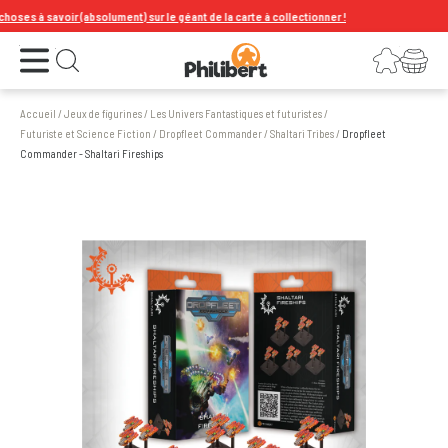
es à savoir (absolument) sur le géant de la carte à collectionner !
Ouvrir le menu
Connexion
Votre panier
Ouvrir la recherche
Accueil
/
Jeux de figurines
/
Les Univers Fantastiques et futuristes
/
Futuriste et Science Fiction
/
Dropfleet Commander
/
Shaltari Tribes
/
Dropfleet
Commander - Shaltari Fireships