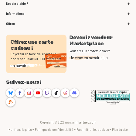
Besoin d'aide ?
Informations
Offres
Devenir vendeur
Offrez une carte
Marketplace
cadeau !
Vous êtes un professionnel ?
Soyez sûr de faire plaisir avec un
Je veux en savoir plus
choix de plus de 50 000 références
En savoir plus
Suivez-nous !
Bluesky
Facebook
Instagram
Youtube
Twitch
TikTok
Threads
Discord
RSS
Copyright © 2026 www.philibertnet.com
-
-
-
Mentions légales
Politique de confidentialité
Paramétrer les cookies
Plan du site