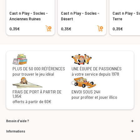
Cast n Play - Socles -
Cast n Play - Socles -
Cast n Play - S
Anciennes Ruines
Désert
Terre
Ajouter au panier
Ajouter au panier
0,35€
0,35€
0,35€
PLUS DE 50 000 RÉFÉRENCES
UNE ÉQUIPE DE PASSIONNÉS
pour trouver le jeu idéal
à votre service depuis 1978
FRAIS DE PORT À PARTIR DE
ENVOI SOUS 24H
1,95€
pour profiter et jouer illico
offerts à partir de 60€
Besoin d'aide ?
Informations