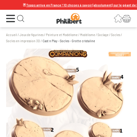
🃏
Topps arrive en France ! 10 choses à savoir (absolument) sur le géant de la car
Ouvrir le menu
Connexion
Votre panier
Ouvrir la recherche
Accueil
/
Jeux de figurines
/
Peinture et Modélisme
/
Modélisme
/
Soclage
/
Socles
/
Socles en impression 3D
/
Cast n Play - Socles - Grotte cristaline