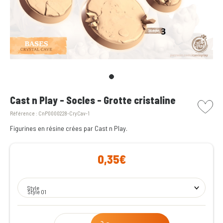
picto w
Cast n Play - Socles - Grotte cristaline
Référence :
CnP0000228-CryCav-1
Figurines en résine crées par Cast n Play.
0,35€
Style
Style 01
Qty