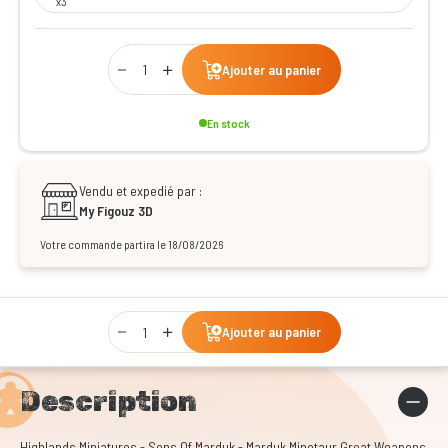
x3
Qty
Ajouter au panier
En stock
Vendu et expedié par :
My Figouz 3D
Votre commande partira le 18/08/2026
Qty
Ajouter au panier
Description
Highlands Miniatures - Sons Of Marduk - Marduk Minotaur Great Weapons