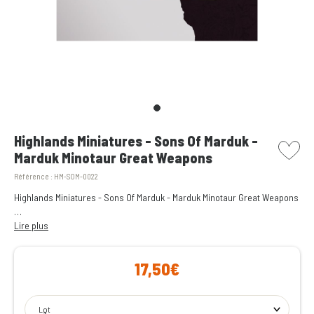
picto w
Highlands Miniatures - Sons Of Marduk -
Marduk Minotaur Great Weapons
Référence :
HM-SOM-0022
Highlands Miniatures - Sons Of Marduk - Marduk Minotaur Great Weapons
Sons Of Marduk – Résine – Echelle 28-35mm
Lire plus
17,50€
Lot