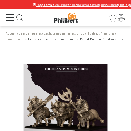
🃏
Topps arrive en France ! 10 choses à savoir (absolument) sur le géant 
Ouvrir le menu
Connexion
Votre panier
Ouvrir la recherche
Accueil
/
Jeux de figurines
/
Les figurines en impression 3D
/
Highlands Miniatures
/
Sons Of Marduk
/
Highlands Miniatures - Sons Of Marduk - Marduk Minotaur Great Weapons