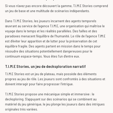
Si vous n’avez pas encore découvert la gamme, T.I.M.E Stories comprend
un jeu de base et une multitude de scénarios indépendants.
Dans T.I.M.E Stories, les joueurs incarnent des agents temporels
œuvrant au service de l’agence T.I.M.E, une organisation qui maîtrise le
voyage dans le temps et les réalités parallèles. Des failles et des
paradoxes menacent l’équilibre de l’humanité. Le rôle de l’agence T.IM.E
est d’éviter leur apparition et de lutter pour la préservation de cet
équilibre fragile. Des agents partent en mission dans le temps pour
résoudre des situations potentiellement dangereuses pour le
continuum espace-temps. Vous êtes l’un d’entre eux.
T.I.M.E Stories, un jeu de decksploration narratif
T.I.M.E Stories est un jeu de plateau, mais possède des éléments
propres au jeu de rôle. Les joueurs sont confrontés à des situations et
doivent interagir pour faire progresser l’intrigue.
T.I.M.E Stories propose une mécanique simple et immersive : le
decksploring. S’appuyant sur des scénarios qui se combinent au
matériel du jeu générique, le jeu plonge les joueurs dans des intrigues
originales très variées.