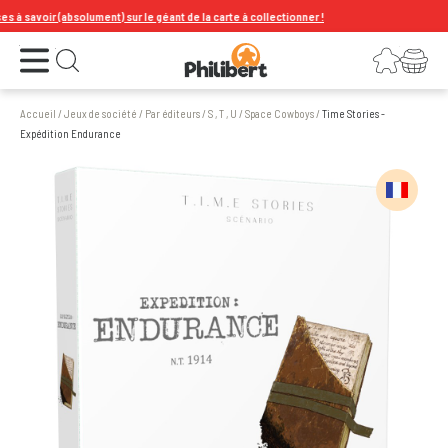
avoir (absolument) sur le géant de la carte à collectionner !
Ouvrir le menu
Connexion
Votre panier
Ouvrir la recherche
Accueil
/
Jeux de société
/
Par éditeurs
/
S , T , U
/
Space Cowboys
/
Time Stories -
Expédition Endurance