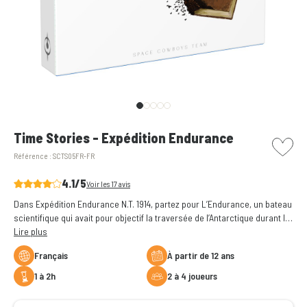
picto w
Time Stories - Expédition Endurance
Référence :
SCTS05FR-FR
4.1/5
Voir les 17 avis
Dans Expédition Endurance N.T. 1914, partez pour L’Endurance, un bateau
scientifique qui avait pour objectif la traversée de l’Antarctique durant la
1ère Guerre Mondiale. L'équipage ne répond plus, en tant qu'agent de la
Lire plus
T.I.M.E vous devez enquêter sur cette mystérieuse affaire.
Français
à partir de 12 ans
1 à 2h
2 à 4 joueurs