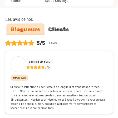
Editeur
Space Cowboys
Les avis de nos
Blogueurs
Clients
5/5
1 avis
L'avis de Vin d'Jeu
5/5
08/08/2026
Si on fait abstraction du petit défaut de longueur et d’endurance forcée,
T.I.M.E. Stories Endurance est une très belle réussite qui arrive une nouvelle
fois à se renouveler et procure de nouvelles sensations toujours aussi
éblouissantes. (Mesdames et) Messieurs des Space Cowboys, ne vous arrêtez
pas en si bon chemin. Non, nous n’en avons pas marre de vos superbes
scénarios et nous en redemandons!