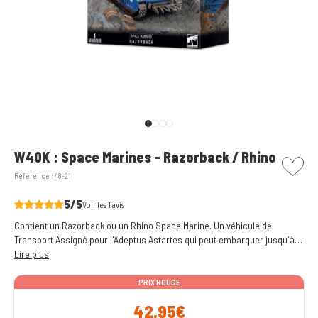
picto w
W40K : Space Marines - Razorback / Rhino
Référence :
48-21
5/5
Voir les 1 avis
Contient un Razorback ou un Rhino Space Marine. Un véhicule de
Transport Assigné pour l'Adeptus Astartes qui peut embarquer jusqu'à
10 Space Marines.
Lire plus
PRIX ROUGE
42,95€