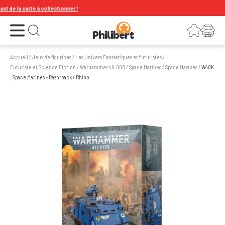
e la carte à collectionner !
Ouvrir le menu
Connexion
Votre panier
Ouvrir la recherche
Accueil
/
Jeux de figurines
/
Les Univers Fantastiques et futuristes
/
Futuriste et Science Fiction
/
Warhammer 40.000
/
Space Marines
/
Space Marines
/
W40K
: Space Marines - Razorback / Rhino