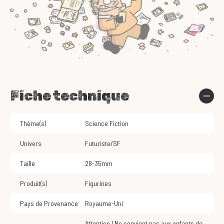
Fiche technique
Thème(s)
Science Fiction
Univers
Futuriste/SF
Taille
28-35mm
Produit(s)
Figurines
Pays de Provenance
Royaume-Uni
Attention ! Ne convient pas aux enfants de