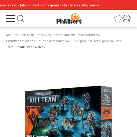
à savoir (absolument) sur le géant de la carte à collectionner !
Ouvrir le menu
Connexion
Votre panier
Ouvrir la recherche
Accueil
/
Jeux de figurines
/
Les Univers Fantastiques et futuristes
/
Futuriste et Science Fiction
/
Warhammer 40.000
/
Space Marines
/
Space Wolves
/
Kill
Team - Scouts Space Wolves