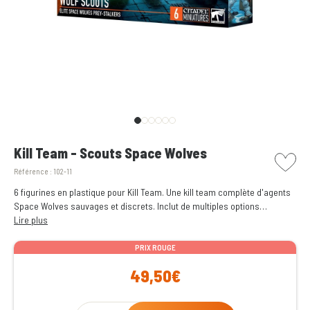
picto w
Kill Team - Scouts Space Wolves
Référence :
102-11
6 figurines en plastique pour Kill Team. Une kill team complète d'agents
Space Wolves sauvages et discrets. Inclut de multiples options
d'armement spécial et d'équipement. Contient une planche de 34 pions à
Lire plus
utiliser dans vos parties de Kill Team.
PRIX ROUGE
49,50€
Qty