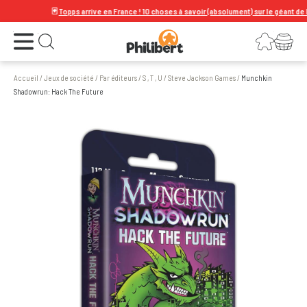
🃏
Topps arrive en France ! 10 choses à savoir (absolument) sur le géant de la car
Ouvrir le menu
Connexion
Votre panier
Ouvrir la recherche
Accueil
/
Jeux de société
/
Par éditeurs
/
S , T , U
/
Steve Jackson Games
/
Munchkin
Shadowrun: Hack The Future