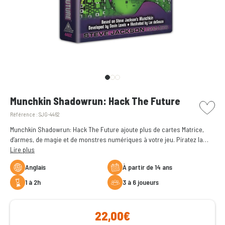
picto w
Munchkin Shadowrun: Hack The Future
Référence :
SJG-4462
Munchkin Shadowrun: Hack The Future ajoute plus de cartes Matrice,
d’armes, de magie et de monstres numériques à votre jeu. Piratez la
réalité et plongez dans encore plus de chaos cyberpunk et d’humour
Lire plus
déjanté !
Anglais
à partir de 14 ans
1 à 2h
3 à 6 joueurs
22,00€