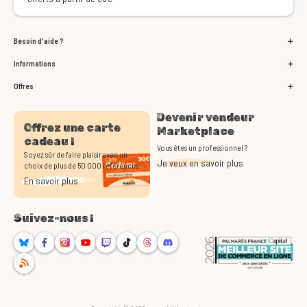
Besoin d'aide ?
Informations
Offres
Devenir vendeur
Offrez une carte
Marketplace
cadeau !
Vous êtes un professionnel ?
Soyez sûr de faire plaisir avec un
Je veux en savoir plus
choix de plus de 50 000 références
En savoir plus
Suivez-nous !
Bluesky
Facebook
Instagram
Youtube
Twitch
TikTok
Threads
Discord
RSS