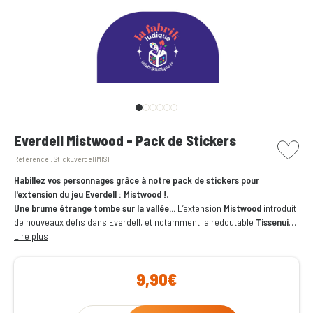
picto w
Everdell Mistwood - Pack de Stickers
Référence :
StickEverdellMIST
Habillez vos personnages grâce à notre pack de stickers pour
l'extension du jeu Everdell : Mistwood !
Une brume étrange tombe sur la vallée...
L’extension
Mistwood
introduit
de nouveaux défis dans Everdell, et notamment la redoutable
Tissenuit
,
l’araignée tacticienne. Pour affronter ses toiles, vos meeples se parent
Lire plus
de nouveaux visages grâce à ce
pack de stickers !
9,90€
Qty