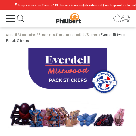
🃏
Topps arrive en France ! 10 choses à savoir (absolument) sur le géant de la carte à c
Ouvrir le menu
Connexion
Votre panier
Ouvrir la recherche
Accueil
/
Accessoires
/
Personnalisation Jeux de société
/
Stickers
/
Everdell Mistwood -
Pack de Stickers