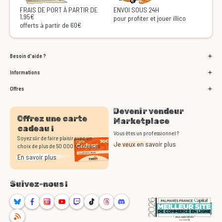
FRAIS DE PORT À PARTIR DE
ENVOI SOUS 24H
1,95€
pour profiter et jouer illico
offerts à partir de 60€
Besoin d'aide ?
Informations
Offres
Devenir vendeur
Offrez une carte
Marketplace
cadeau !
Vous êtes un professionnel ?
Soyez sûr de faire plaisir avec un
Je veux en savoir plus
choix de plus de 50 000 références
En savoir plus
Suivez-nous !
Bluesky
Facebook
Instagram
Youtube
Twitch
TikTok
Threads
Discord
RSS