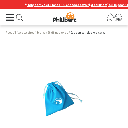
🃏
Topps arrive en France ! 10 choses à savoir (absolument) sur le géant de la
Ouvrir le menu
Connexion
Votre panier
Ouvrir la recherche
Accueil
/
Accessoires
/
Bourse
/
StoffmeetsHolz
/
Sac compatible avec Abyss