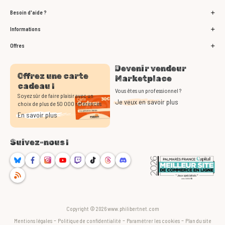
Besoin d'aide ?
Informations
Offres
Devenir vendeur
Offrez une carte
Marketplace
cadeau !
Vous êtes un professionnel ?
Soyez sûr de faire plaisir avec un
Je veux en savoir plus
choix de plus de 50 000 références
En savoir plus
Suivez-nous !
Bluesky
Facebook
Instagram
Youtube
Twitch
TikTok
Threads
Discord
RSS
Copyright © 2026 www.philibertnet.com
-
-
-
Mentions légales
Politique de confidentialité
Paramétrer les cookies
Plan du site