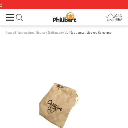

Ouvrir le menu
Connexion
Votre panier
Ouvrir la recherche
Accueil
/
Accessoires
/
Bourse
/
StoffmeetsHolz
/
Sac compatible avec Camargue