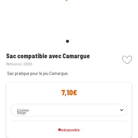
picto w
Sac compatible avec Camargue
Référence :
23023
Sac pratique pour le jeu Camargue.
7,10€
Couleur
Beige
Indisponible