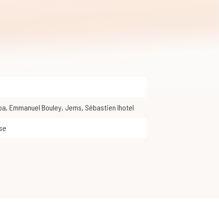
oa
,
Emmanuel Bouley
,
Jems
,
Sébastien lhotel
pse