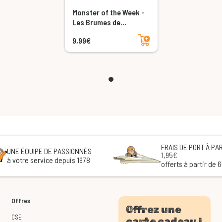
Monster of the Week -
Les Brumes de
l'Horreur
Ajouter au panier
9,99€
FRAIS DE PORT À PAR
UNE ÉQUIPE DE PASSIONNÉS
1,95€
à votre service depuis 1978
offerts à partir de 
Offres
Offrez une
CSE
carte cadeau !