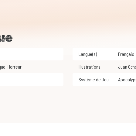
ue
Langue(s)
Français
que
,
Horreur
Illustrations
Juan Och
Système de Jeu
Apocaly