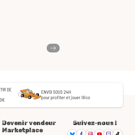
TIR DE
ENVOI SOUS 24H
pour profiter et jouer illico
60€
Devenir vendeur
Suivez-nous !
Marketplace
Bluesky
Facebook
Instagram
Youtube
Twitch
TikTok