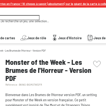
rive en France ! 10 choses à savoir (absolument) sur le géant de la carte à coll
Je recherche un jeu, une sélection...
 de cartes
Jeux de rôle
Jeux d'Histoire
Jeux de 
ek - Les Brumes de l'Horreur - Version PDF
picto w
Monster of the Week - Les
Brumes de l'Horreur - Version
PDF
Référence :
BKING-BIGMOTW12FR
Bienvenue dans Les Brumes de l’Horreur version PDF, un setting
pour Monster of the Week en version française. Ce petit
supplément est inspiré de The Myst et de Strangers Things