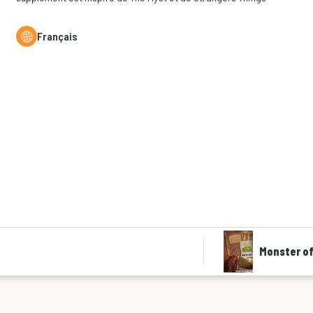
Français
Monster of