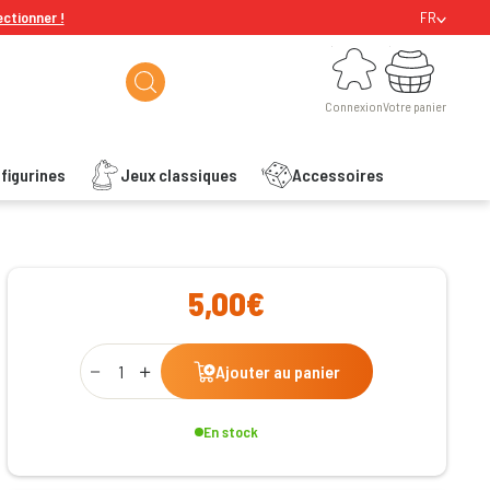
ectionner !
FR
Connexion
Votre panier
Connexion
Votre panier
figurines
Jeux classiques
Accessoires
ishlist
5,00€
Qty
Ajouter au panier
En stock