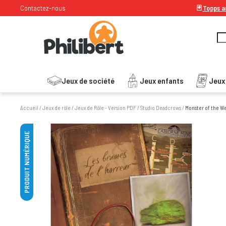
Contactez-nous
🃏
Topps ar
Jeux de société
Jeux enfants
Jeux
Accueil
/
Jeux de rôle
/
Jeux de Rôle - Version PDF
/
Studio Deadcrows
/
Monster of the We
PRODUIT NUMÉRIQUE