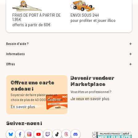
FRAIS DE PORT À PARTIR DE
ENVOI SOUS 24H
1,95€
pour profiter et jouer illico
offerts à partir de 60€
Besoin d'aide ?
Informations
Offres
Devenir vendeur
Offrez une carte
Marketplace
cadeau !
Vous êtes un professionnel ?
Soyez sûr de faire plaisir avec un
Je veux en savoir plus
choix de plus de 40 000 références
En savoir plus
Suivez-nous !
Bluesky
Facebook
Instagram
Youtube
Twitch
TikTok
Threads
Discord