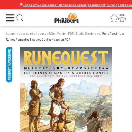
🃏
Topps arrive en France ! 10 choses à savoir (absolument) sur le géant de la cart
Ouvrir le menu
Connexion
Votre panier
Ouvrir la recherche
Accueil
/
Jeux de rôle
/
Jeux de Rôle - Version PDF
/
Studio Deadcrows
/
RuneQuest - Les
Ruines Fumantes & Autres Contes - Version PDF
PRODUIT NUMÉRIQUE