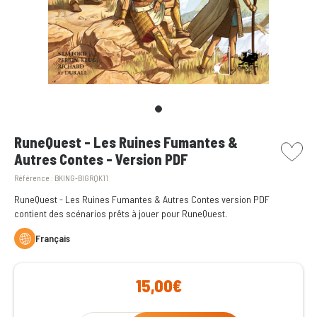
picto w
RuneQuest - Les Ruines Fumantes &
Autres Contes - Version PDF
Référence :
BKING-BIGRQK11
RuneQuest - Les Ruines Fumantes & Autres Contes version PDF
contient des scénarios prêts à jouer pour RuneQuest.
Français
15,00€