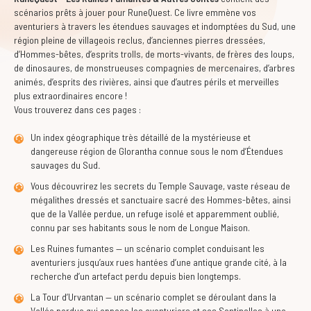
scénarios prêts à jouer pour RuneQuest. Ce livre emmène vos
aventuriers à travers les étendues sauvages et indomptées du Sud, une
région pleine de villageois reclus, d’anciennes pierres dressées,
d’Hommes-bêtes, d’esprits trolls, de morts-vivants, de frères des loups,
de dinosaures, de monstrueuses compagnies de mercenaires, d’arbres
animés, d’esprits des rivières, ainsi que d’autres périls et merveilles
plus extraordinaires encore !
Vous trouverez dans ces pages :
Un index géographique très détaillé de la mystérieuse et
dangereuse région de Glorantha connue sous le nom d’Étendues
sauvages du Sud
.
Vous découvrirez les secrets du Temple Sauvage, vaste réseau de
mégalithes dressés et sanctuaire sacré des Hommes-bêtes, ainsi
que de la Vallée perdue, un refuge isolé et apparemment oublié,
connu par ses habitants sous le nom de Longue Maison.
Les Ruines fumantes — un scénario complet conduisant les
aventuriers jusqu’aux rues hantées d’une antique grande cité, à la
recherche d’un artefact perdu depuis bien longtemps.
La Tour d’Urvantan — un scénario complet se déroulant dans la
Vallée perdue qui oppose les aventuriers et ses Sentinelles à une