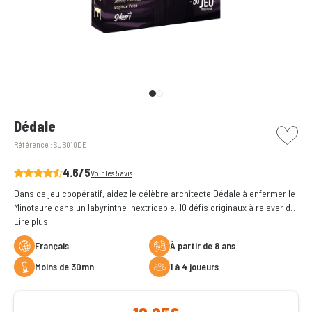
picto w
Dédale
Référence :
SUB010DE
4.6/5
Voir les 5 avis
Dans ce jeu coopératif, aidez le célèbre architecte Dédale à enfermer le
Minotaure dans un labyrinthe inextricable. 10 défis originaux à relever de
difficulté progressive !
Lire plus
Français
à partir de 8 ans
moins de 30mn
1 à 4 joueurs