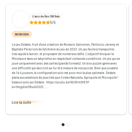
L'avis de Dés 100 Solo
5/5
06/06/2024
Le jeu Dédale, fruit d'une création de Romaric Galonnier, Partinico Jeremy et
Baptiste Perez lors de l'alchimie du jeu de 2023. Un jeu facile à transporter,
très rapide à lancer, et proposant de nombreux défis. L'objectif bloquer le
Minotaure dans un labyrinthe en respectant certaines conditions. Un jeu qui se
joue uniquement avec des cartes (grands formats). Un bon puzzle game avec
une difficulté qui s'accroit au fur et à mesure de vos succès. Bien que jouable
de 1 à 4 joueurs, la configuration solo est pour moi la plus optimale. Dédale
plaira aux amateurs de jeux tels que Codex Naturalis, Agropolis et Micropolis !
Session solo sur Dédale : https://youtu.be/62r5Ym0fE1I?
si=HmjjsUm7Bu49103C. ...
Lire la suite