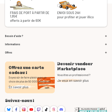
FRAIS DE PORT À PARTIR DE
ENVOI SOUS 24H
1,95€
pour profiter et jouer illico
offerts à partir de 60€
Besoin d'aide ?
Informations
Offres
Devenir vendeur
Offrez une carte
Marketplace
cadeau !
Vous êtes un professionnel ?
Soyez sûr de faire plaisir avec un
Je veux en savoir plus
choix de plus de 50 000 références
En savoir plus
Suivez-nous !
Bluesky
Facebook
Instagram
Youtube
Twitch
TikTok
Threads
Discord