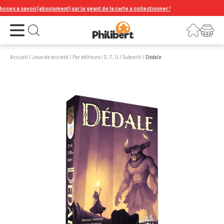
 à savoir (absolument) sur le géant de la carte à collectionner !
Ouvrir le menu
Connexion
Votre panier
Ouvrir la recherche
Accueil
/
Jeux de société
/
Par éditeurs
/
S , T , U
/
Subverti
/
Dédale