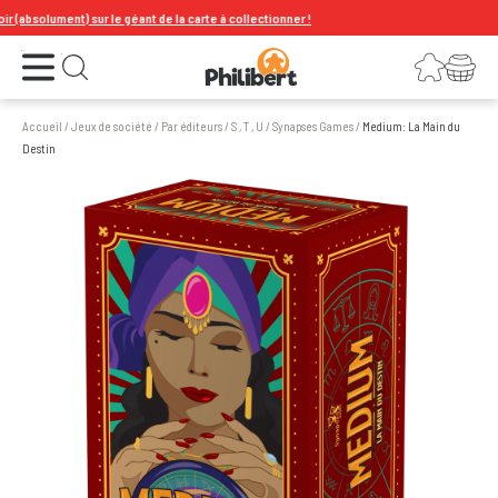
bsolument) sur le géant de la carte à collectionner !
Ouvrir le menu
Connexion
Votre panier
Ouvrir la recherche
Accueil
/
Jeux de société
/
Par éditeurs
/
S , T , U
/
Synapses Games
/
Medium: La Main du
Destin