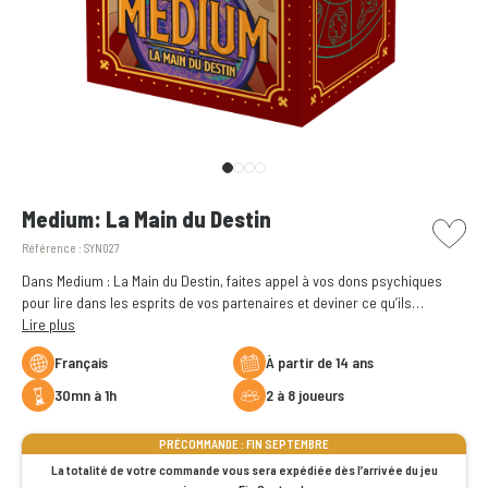
picto w
Medium: La Main du Destin
Référence :
SYN027
Dans Medium : La Main du Destin, faites appel à vos dons psychiques
pour lire dans les esprits de vos partenaires et deviner ce qu’ils
s’apprêtent à dire. En duo, vous devez déterminer le Médium, c’est-à-dire
Lire plus
le mot qui connecte vos deux cartes, et le prononcer ensemble.
Français
à partir de 14 ans
Partagez ce moment magique où vos esprits sont en parfaite symbiose
!
30mn à 1h
2 à 8 joueurs
PRÉCOMMANDE : FIN SEPTEMBRE
La totalité de votre commande vous sera expédiée dès l’arrivée du jeu