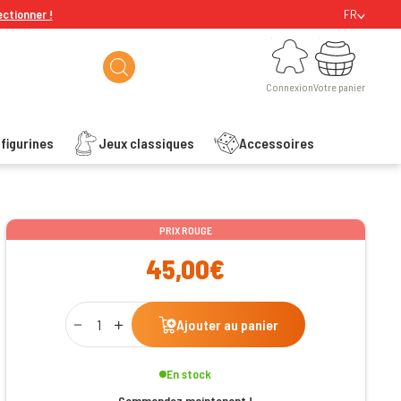
ectionner !
FR
Connexion
Votre panier
Connexion
Votre panier
figurines
Jeux classiques
Accessoires
ishlist
PRIX ROUGE
45,00€
Qty
Ajouter au panier
En stock
Commandez maintenant !