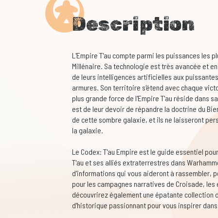
Description
L'Empire T'au compte parmi les puissances les p
Millénaire. Sa technologie est très avancée et en
de leurs intelligences artificielles aux puissant
armures. Son territoire s'étend avec chaque victoi
plus grande force de l'Empire T'au réside dans sa 
est de leur devoir de répandre la doctrine du Bie
de cette sombre galaxie, et ils ne laisseront per
la galaxie.
Le Codex: T'au Empire est le guide essentiel pour
T'au et ses alliés extraterrestres dans Warhamm
d'informations qui vous aideront à rassembler,
pour les campagnes narratives de Croisade, les e
découvrirez également une épatante collection de
d'historique passionnant pour vous inspirer dan