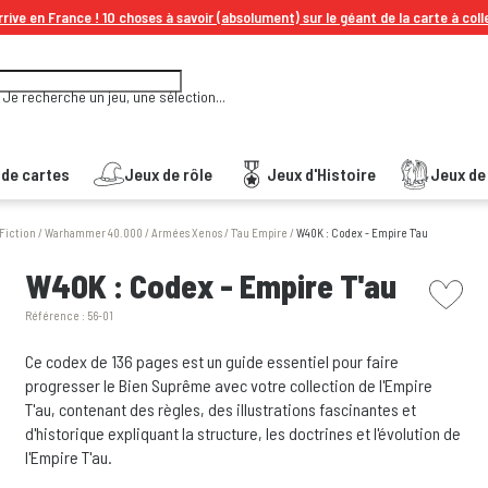
rive en France ! 10 choses à savoir (absolument) sur le géant de la carte à coll
Je recherche un jeu, une sélection...
 de cartes
Jeux de rôle
Jeux d'Histoire
Jeux de 
 Fiction
/
Warhammer 40.000
/
Armées Xenos
/
T'au Empire
/
W40K : Codex - Empire T'au
picto w
W40K : Codex - Empire T'au
Référence :
56-01
Ce codex de 136 pages est un guide essentiel pour faire
progresser le Bien Suprême avec votre collection de l'Empire
T'au, contenant des règles, des illustrations fascinantes et
d'historique expliquant la structure, les doctrines et l'évolution de
l'Empire T'au.