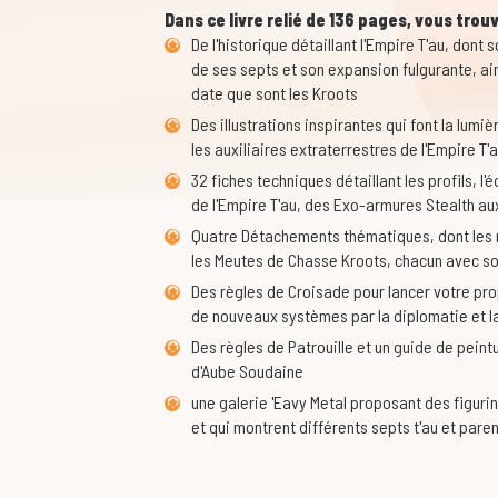
Dans ce livre relié de 136 pages, vous trouv
De l'historique détaillant l'Empire T'au, don
de ses septs et son expansion fulgurante, ain
date que sont les Kroots
Des illustrations inspirantes qui font la lumi
les auxiliaires extraterrestres de l'Empire T'
32 fiches techniques détaillant les profils, 
de l'Empire T'au, des Exo-armures Stealth 
Quatre Détachements thématiques, dont les 
les Meutes de Chasse Kroots, chacun avec so
Des règles de Croisade pour lancer votre pr
de nouveaux systèmes par la diplomatie et 
Des règles de Patrouille et un guide de peint
d'Aube Soudaine
une galerie 'Eavy Metal proposant des figurin
et qui montrent différents septs t'au et pare