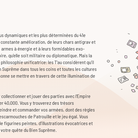
lus dynamiques et les plus déterminées du 41e
 constante amélioration, de leurs chars antigrav et
es armes à énergie et à leurs formidables exo-
re, qu'elle soit militaire ou diplomatique. Mais la
philosophie unificatrice: les T'au considèrent qu'il
n Suprême dans tous les coins et toutes les cultures
sonne se mettre en travers de cette illumination de
 collectionner et jouer des parties avec l'Empire
er 40,000. Vous y trouverez des trésors
 peindre et commander vos armées, dont des règles
scarmouches de Patrouille et le jeu égal. Vous
 figurines peintes, d'illustrations évocatrices et
s votre quête du Bien Suprême.