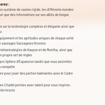
erez :
t son système de castes rigide, les différents mondes
si que des informations sur ses alliés de longue
ère sur la technologie complexe et élégante ainsi que
au
l'équipement et les aptitudes uniques de chaque unité
aux sauvages Saccageurs Krootox
métastratégies de Kauyon et de Mont'ka, ainsi que
n propre set de règles
opre Sphère d'Expansion tandis que vous assimilez
la conquête
ure pour jouer des parties haletantes avec le Cadre
es Citadel peintes avec talent pour vous inspirer,
ntés kroots