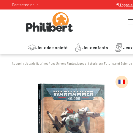
Contactez-nous
🃏
Topps ar
Jeux de société
Jeux enfants
Jeux
Accueil
/
Jeux de figurines
/
Les Univers Fantastiques et futuristes
/
Futuriste et Science