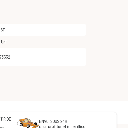
/SF
-Uni
573532
TIR DE
ENVOI SOUS 24H
pour profiter et jouer illico