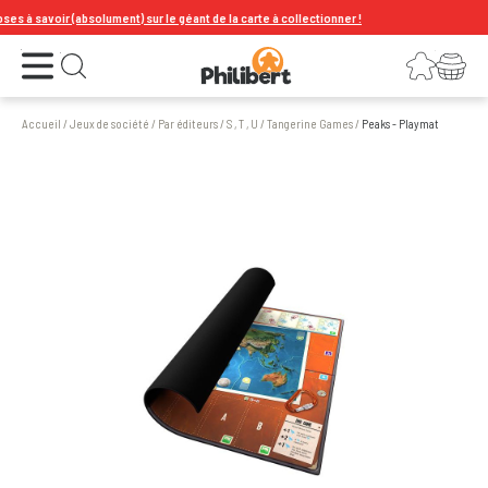
à savoir (absolument) sur le géant de la carte à collectionner !
Ouvrir le menu
Connexion
Votre panier
Ouvrir la recherche
Accueil
/
Jeux de société
/
Par éditeurs
/
S , T , U
/
Tangerine Games
/
Peaks - Playmat