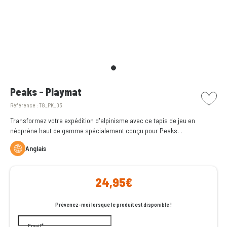
picto w
Peaks - Playmat
Référence :
TG_PK_03
Transformez votre expédition d'alpinisme avec ce tapis de jeu en
néoprène haut de gamme spécialement conçu pour Peaks. .
Anglais
24,95€
Prévenez-moi lorsque le produit est disponible !
Email