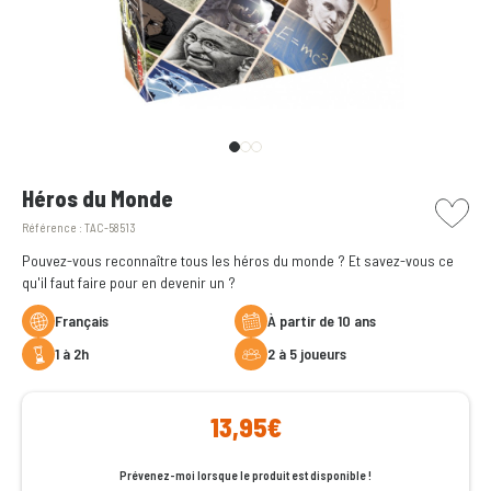
picto w
Héros du Monde
Référence :
TAC-58513
Pouvez-vous reconnaître tous les héros du monde ? Et savez-vous ce
qu'il faut faire pour en devenir un ?
Français
à partir de 10 ans
1 à 2h
2 à 5 joueurs
13,95€
Prévenez-moi lorsque le produit est disponible !