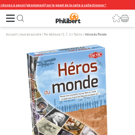
oses à savoir (absolument) sur le géant de la carte à collectionner !
Ouvrir le menu
Connexion
Votre panier
Ouvrir la recherche
Accueil
/
Jeux de société
/
Par éditeurs
/
S , T , U
/
Tactic
/
Héros du Monde