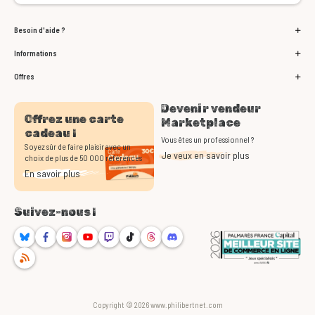
Besoin d'aide ?
Informations
Offres
Devenir vendeur
Offrez une carte
Marketplace
cadeau !
Vous êtes un professionnel ?
Soyez sûr de faire plaisir avec un
Je veux en savoir plus
choix de plus de 50 000 références
En savoir plus
Suivez-nous !
Bluesky
Facebook
Instagram
Youtube
Twitch
TikTok
Threads
Discord
RSS
Copyright © 2026 www.philibertnet.com