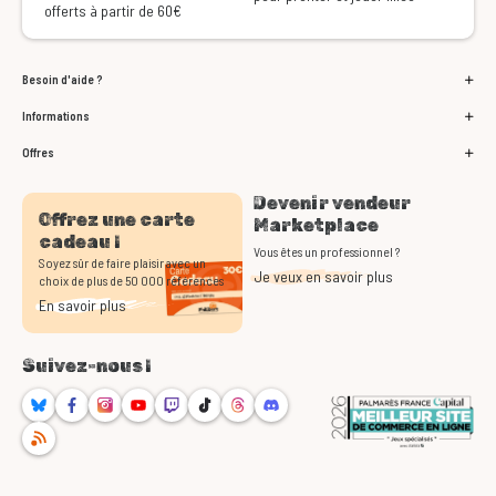
offerts à partir de 60€
Besoin d'aide ?
Informations
Offres
Devenir vendeur
Offrez une carte
Marketplace
cadeau !
Vous êtes un professionnel ?
Soyez sûr de faire plaisir avec un
Je veux en savoir plus
choix de plus de 50 000 références
En savoir plus
Suivez-nous !
Bluesky
Facebook
Instagram
Youtube
Twitch
TikTok
Threads
Discord
RSS