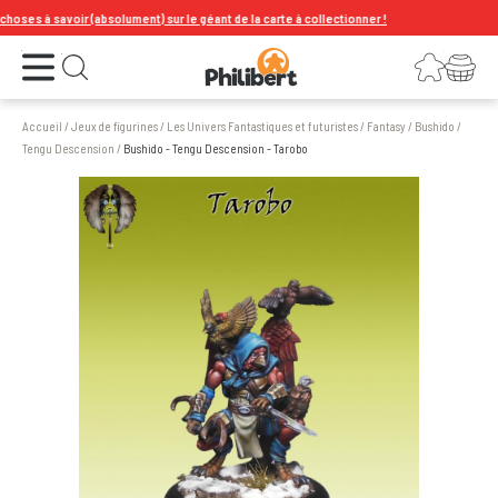
ses à savoir (absolument) sur le géant de la carte à collectionner !
Ouvrir le menu
Connexion
Votre panier
Ouvrir la recherche
Accueil
/
Jeux de figurines
/
Les Univers Fantastiques et futuristes
/
Fantasy
/
Bushido
/
Tengu Descension
/
Bushido - Tengu Descension - Tarobo