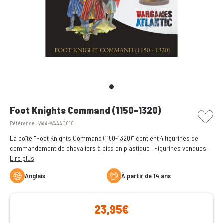
picto w
Foot Knights Command (1150-1320)
Référence :
WAA-WAAAC010
La boîte "Foot Knights Command (1150-1320)" contient 4 figurines de
commandement de chevaliers à pied en plastique . Figurines vendues
non assemblées et non peintes.
Lire plus
Anglais
à partir de 14 ans
23,95€