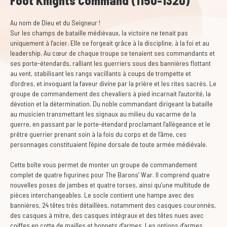
Foot Knights Command (1150-1320)
Au nom de Dieu et du Seigneur !
Sur les champs de bataille médiévaux, la victoire ne tenait pas
uniquement à l’acier. Elle se forgeait grâce à la discipline, à la foi et au
leadership. Au cœur de chaque troupe se tenaient ses commandants et
ses porte-étendards, ralliant les guerriers sous des bannières flottant
au vent, stabilisant les rangs vacillants à coups de trompette et
d’ordres, et invoquant la faveur divine par la prière et les rites sacrés. Le
groupe de commandement des chevaliers à pied incarnait l’autorité, la
dévotion et la détermination. Du noble commandant dirigeant la bataille
au musicien transmettant les signaux au milieu du vacarme de la
guerre, en passant par le porte-étendard proclamant l’allégeance et le
prêtre guerrier prenant soin à la fois du corps et de l’âme, ces
personnages constituaient l’épine dorsale de toute armée médiévale.
Cette boîte vous permet de monter un groupe de commandement
complet de quatre figurines pour The Barons’ War. Il comprend quatre
nouvelles poses de jambes et quatre torses, ainsi qu’une multitude de
pièces interchangeables. Le socle contient une hampe avec des
bannières, 24 têtes très détaillées, notamment des casques couronnés,
des casques à mitre, des casques intégraux et des têtes nues avec
coiffes en cotte de mailles et bonnets d’armes. Les options d’armes