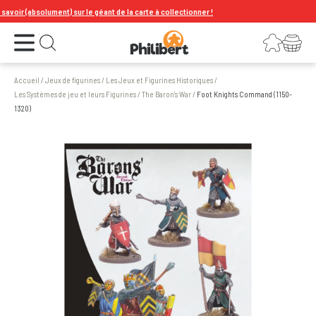
ir (absolument) sur le géant de la carte à collectionner !
Ouvrir le menu
Connexion
Votre panier
Ouvrir la recherche
Accueil
/
Jeux de figurines
/
Les Jeux et Figurines Historiques
/
Les Systèmes de jeu et leurs Figurines
/
The Baron's War
/
Foot Knights Command (1150-
1320)