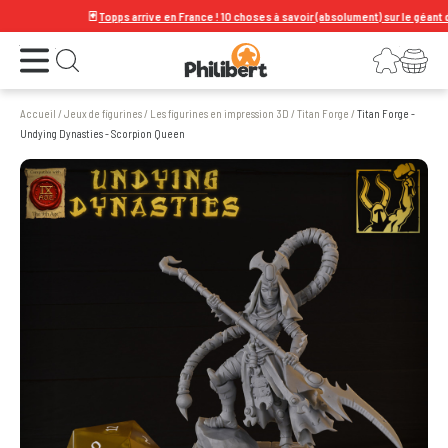
🃏
Topps arrive en France ! 10 choses à savoir (absolument) sur le géant de la
Ouvrir le menu
Connexion
Votre panier
Ouvrir la recherche
Accueil
/
Jeux de figurines
/
Les figurines en impression 3D
/
Titan Forge
/
Titan Forge -
Undying Dynasties - Scorpion Queen