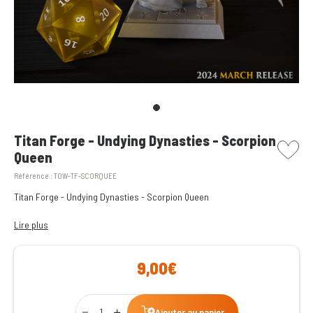
picto w
Titan Forge - Undying Dynasties - Scorpion
Queen
Référence :
TOW-TF-SCORQUEE
Titan Forge - Undying Dynasties - Scorpion Queen
Undying Dynasties – Résine – Echelle 28-35mm
Lire plus
9,00€
Qty
Ajouter au panier