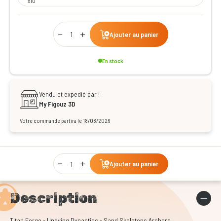
x10
Qty
Ajouter au panier
En stock
Vendu et expedié par :
My Figouz 3D
Votre commande partira le 18/08/2026
Qty
Ajouter au panier
Description
Titan Forge - Undying Dynasties - Sand Skeletons Archers