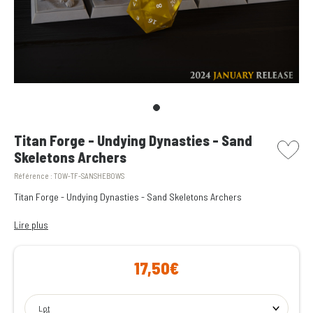
picto w
Titan Forge - Undying Dynasties - Sand
Skeletons Archers
Référence :
TOW-TF-SANSHEBOWS
Titan Forge - Undying Dynasties - Sand Skeletons Archers
Undying Dynasties – Résine – Echelle 28-35mm
Lire plus
17,50€
Lot