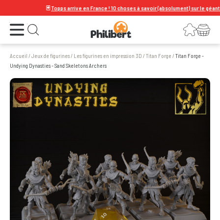
🃏
Topps arrive en France ! 10 choses à savoir (absolument) sur le géant de l
Ouvrir le menu
Connexion
Votre panier
Ouvrir la recherche
Accueil
/
Jeux de figurines
/
Les figurines en impression 3D
/
Titan Forge
/
Titan Forge -
Undying Dynasties - Sand Skeletons Archers