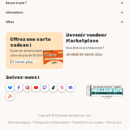
Besoin d'aide ?
Informations
Offres
Devenir vendeur
Offrez une carte
Marketplace
cadeau !
Vous êtes un professionnel ?
Soyez sûr de faire plaisir avec un
Je veux en savoir plus
choix de plus de 50 000 références
En savoir plus
Suivez-nous !
Bluesky
Facebook
Instagram
Youtube
Twitch
TikTok
Threads
Discord
RSS
Copyright © 2026 www.philibertnet.com
-
-
-
Mentions légales
Politique de confidentialité
Paramétrer les cookies
Plan du site